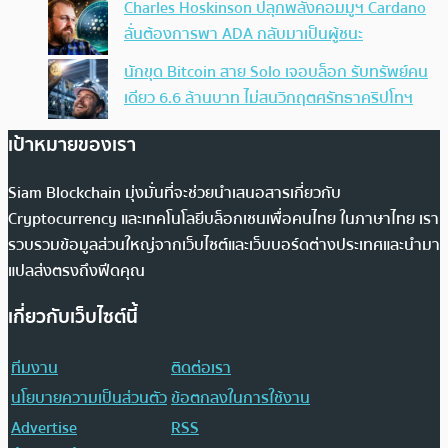
Charles Hoskinson ปลุกพลังคอมมูฯ Cardano
ลั่นต้องการพา ADA กลับมาเป็นผู้ชนะ
นักขุด Bitcoin สาย Solo เจอบล็อก รับทรัพย์คน
เดียว 6.6 ล้านบาท ไม่สนวิกฤตศรัทธาคริปโทฯ
เป้าหมายของเรา
Siam Blockchain มุ่งมั่นที่จะช่วยนำเสนอสารเกี่ยวกับ
Cryptocurrency และเทคโนโลยีบล็อกเชนเพื่อคนไทย ในภาษาไทย เรา
รวบรวมข้อมูลส่วนใหญ่จากเว็บไซต์และเว็บบอร์ดต่างประเทศและนำมา
แปลส่งตรงถึงฟีดคุณ
เกี่ยวกับเว็บไซต์นี้
ทีมงาน
ติดต่อเรา
นโยบายความเป็นส่วนตัว
ข้อตกลงในการใช้งาน
Advertise
RSS