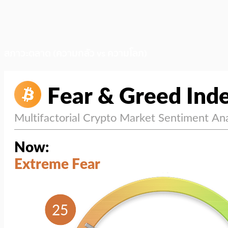
สภาวะตลาด (ความกลัว vs ความโลภ)