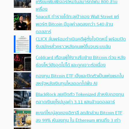
เตรียมเพิ่มฟีเจอร์ใหม่ในสมาร์ทโฟน 800 ล้าน
เครื่อง
SpaceX ทำรายได้ทะลุเป้าของ Wall Street แต่
พอร์ต Bitcoin มีมูลค่าลดลงกว่า 540 ล้าน
ดอลลาร์
CLICX ลั่นพร้อมดำเนินคดีผู้ตั้งใจบิดหนี้ พร้อมปิด
รับสมัครชั่วคราวหลังคนแห่ยื่นจนระบบล้น
Coldcard เตือนผู้ใช้งานรีบย้าย Bitcoin ด่วน หลัง
ช่องโหว่ยังอุดไม่ได้ และถูกเจาะต่อเนื่อง
กองทุน Bitcoin ETF เจ๊งและปิดตัวเป็นแห่งแรกใน
สหรัฐหลังเงินทุนไหลออกไปฝั่ง AI
BlackRock ลุยเปิดตัว Tokenized สำหรับกองทุน
ตลาดเงินยุโรปมูลค่า 3.11 แสนล้านดอลลาร์
แบงก์ใหญ่สุดของอิตาลี ลดสัดส่วน Bitcoin ETF
ลง 99% หันลงทุน ใน Ethereum แทนถึง 3 เท่า