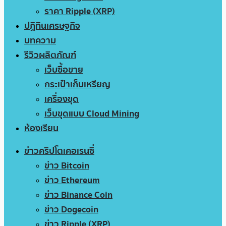
ราคา Ripple (XRP)
ปฏิทินเศรษฐกิจ
บทความ
รีวิวผลิตภัณฑ์
เว็บซื้อขาย
กระเป๋าเก็บเหรียญ
เครื่องขุด
เว็บขุดแบบ Cloud Mining
ห้องเรียน
ข่าวคริปโตเคอเรนซี่
ข่าว Bitcoin
ข่าว Ethereum
ข่าว Binance Coin
ข่าว Dogecoin
ข่าว Ripple (XRP)