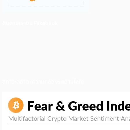
ติดตามเราบน Facebook
สภาวะตลาด (ความกลัว vs ความโลภ)