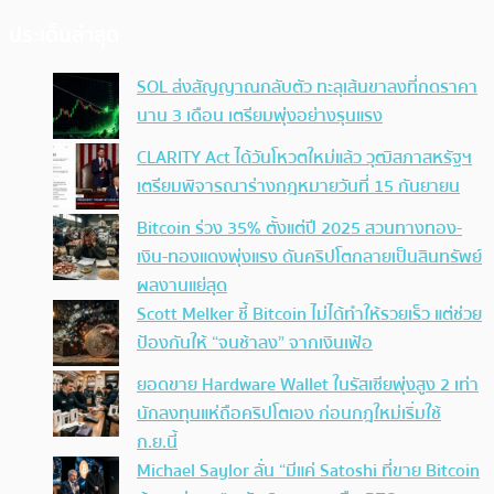
ประเด็นล่าสุด
SOL ส่งสัญญาณกลับตัว ทะลุเส้นขาลงที่กดราคา
นาน 3 เดือน เตรียมพุ่งอย่างรุนแรง
CLARITY Act ได้วันโหวตใหม่แล้ว วุฒิสภาสหรัฐฯ
เตรียมพิจารณาร่างกฎหมายวันที่ 15 กันยายน
Bitcoin ร่วง 35% ตั้งแต่ปี 2025 สวนทางทอง-
เงิน-ทองแดงพุ่งแรง ดันคริปโตกลายเป็นสินทรัพย์
ผลงานแย่สุด
Scott Melker ชี้ Bitcoin ไม่ได้ทำให้รวยเร็ว แต่ช่วย
ป้องกันให้ “จนช้าลง” จากเงินเฟ้อ
ยอดขาย Hardware Wallet ในรัสเซียพุ่งสูง 2 เท่า
นักลงทุนแห่ถือคริปโตเอง ก่อนกฎใหม่เริ่มใช้
ก.ย.นี้
Michael Saylor ลั่น “มีแค่ Satoshi ที่ขาย Bitcoin