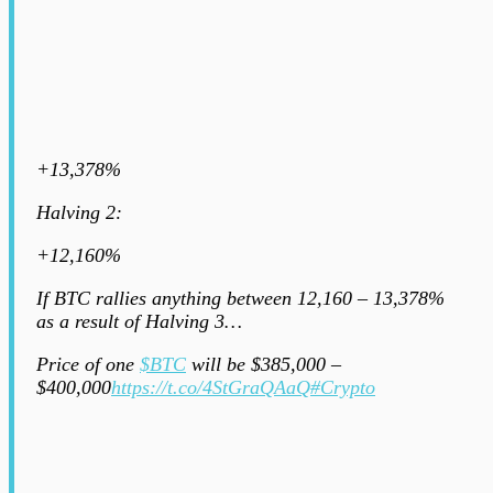
+13,378%
Halving 2:
+12,160%
If BTC rallies anything between 12,160 – 13,378%
as a result of Halving 3…
Price of one
$BTC
will be $385,000 –
$400,000
https://t.co/4StGraQAaQ
#Crypto