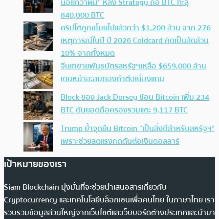
น้อยกว่าผม” หลัง Strategy ถือ BTC ทะลุ
840,000 BTC
คริปโตถูกขโมยไปแล้วกว่า $1,200 ล้าน จาก 276
เหตุการณ์ในปี ปี 2026 Coldcard คิดเป็นสัดส่วน
10% จากทั้งหมด
จีนเทขายพันธบัตรสหรัฐฯเหลือ $659,000 ล้าน
เดินหน้าสะสมทองคำต่อเนื่องแทน
Block ของ Jack Dorsey ช้อน Bitcoin เพิ่ม 234
BTC ดันยอดถือครองรวมแตะ 9,117 BTC
Trump ย้ำจุดยืน Bitcoin “เป็นสิ่งดีสำหรับสหรัฐฯ”
เพราะช่วยลดแรงกดดันต่อเงินดอลลาร์
เป้าหมายของเรา
Siam Blockchain มุ่งมั่นที่จะช่วยนำเสนอสารเกี่ยวกับ
Cryptocurrency และเทคโนโลยีบล็อกเชนเพื่อคนไทย ในภาษาไทย เรา
รวบรวมข้อมูลส่วนใหญ่จากเว็บไซต์และเว็บบอร์ดต่างประเทศและนำมา