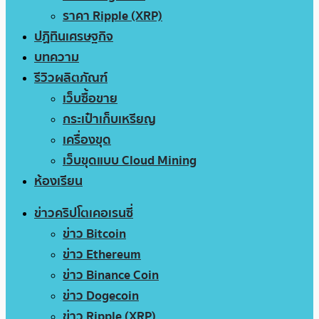
ราคา Ripple (XRP)
ปฏิทินเศรษฐกิจ
บทความ
รีวิวผลิตภัณฑ์
เว็บซื้อขาย
กระเป๋าเก็บเหรียญ
เครื่องขุด
เว็บขุดแบบ Cloud Mining
ห้องเรียน
ข่าวคริปโตเคอเรนซี่
ข่าว Bitcoin
ข่าว Ethereum
ข่าว Binance Coin
ข่าว Dogecoin
ข่าว Ripple (XRP)