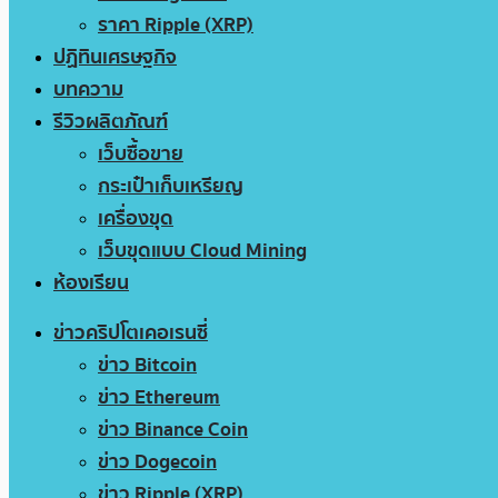
ราคา Ripple (XRP)
ปฏิทินเศรษฐกิจ
บทความ
รีวิวผลิตภัณฑ์
เว็บซื้อขาย
กระเป๋าเก็บเหรียญ
เครื่องขุด
เว็บขุดแบบ Cloud Mining
ห้องเรียน
ข่าวคริปโตเคอเรนซี่
ข่าว Bitcoin
ข่าว Ethereum
ข่าว Binance Coin
ข่าว Dogecoin
ข่าว Ripple (XRP)