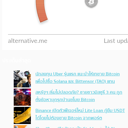
ประเด็นล่าสุด
นักลงทุน Uber รุ่นแรก แนะนำให้เทขาย Bitcoin
เพื่อไปซื้อ Solana และ Bittensor (TAO) แทน
สหรัฐฯ เริ่มไม่ปลอดภัย? ชายชาวมิสซูรี 3 คน ถูก
ตั้งข้อหาบุกรุกบ้านขโมย Bitcoin
Binance เปิดตัวฟีเจอร์ใหม่ Lite Loan กู้ยืม USDT
ได้โดยไม่ต้องขาย Bitcoin จากพอร์ต