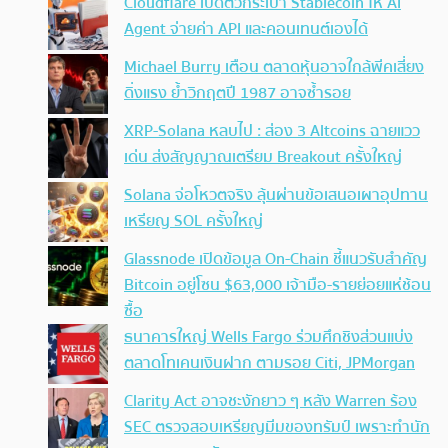
Cloudflare เปิดตัวกระเป๋า Stablecoin ให้ AI
Agent จ่ายค่า API และคอนเทนต์เองได้
Michael Burry เตือน ตลาดหุ้นอาจใกล้พีคเสี่ยง
ดิ่งแรง ย้ำวิกฤตปี 1987 อาจซ้ำรอย
XRP-Solana หลบไป : ส่อง 3 Altcoins ฉายแวว
เด่น ส่งสัญญาณเตรียม Breakout ครั้งใหญ่
Solana จ่อโหวตจริง ลุ้นผ่านข้อเสนอเผาอุปทาน
เหรียญ SOL ครั้งใหญ่
Glassnode เปิดข้อมูล On-Chain ชี้แนวรับสำคัญ
Bitcoin อยู่โซน $63,000 เจ้ามือ-รายย่อยแห่ช้อน
ซื้อ
ธนาคารใหญ่ Wells Fargo ร่วมศึกชิงส่วนแบ่ง
ตลาดโทเคนเงินฝาก ตามรอย Citi, JPMorgan
Clarity Act อาจชะงักยาว ๆ หลัง Warren ร้อง
SEC ตรวจสอบเหรียญมีมของทรัมป์ เพราะทำนัก