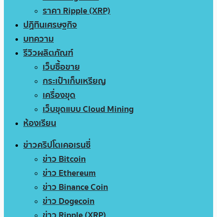
ราคา Ripple (XRP)
ปฏิทินเศรษฐกิจ
บทความ
รีวิวผลิตภัณฑ์
เว็บซื้อขาย
กระเป๋าเก็บเหรียญ
เครื่องขุด
เว็บขุดแบบ Cloud Mining
ห้องเรียน
ข่าวคริปโตเคอเรนซี่
ข่าว Bitcoin
ข่าว Ethereum
ข่าว Binance Coin
ข่าว Dogecoin
ข่าว Ripple (XRP)