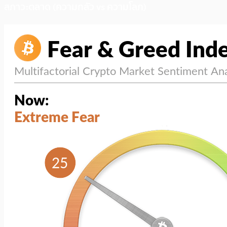
สภาวะตลาด (ความกลัว vs ความโลภ)