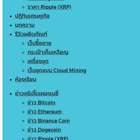
ราคา Ripple (XRP)
ปฏิทินเศรษฐกิจ
บทความ
รีวิวผลิตภัณฑ์
เว็บซื้อขาย
กระเป๋าเก็บเหรียญ
เครื่องขุด
เว็บขุดแบบ Cloud Mining
ห้องเรียน
ข่าวคริปโตเคอเรนซี่
ข่าว Bitcoin
ข่าว Ethereum
ข่าว Binance Coin
ข่าว Dogecoin
ข่าว Ripple (XRP)