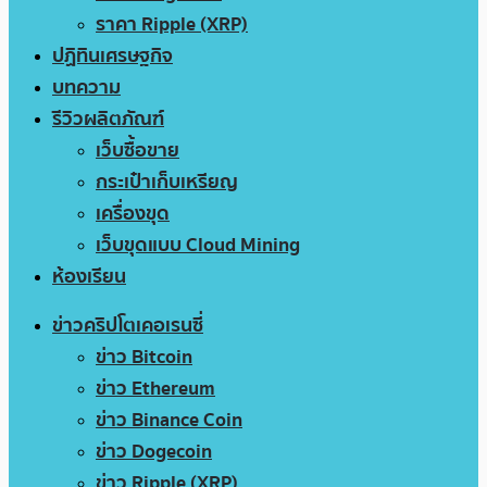
ราคา Ripple (XRP)
ปฏิทินเศรษฐกิจ
บทความ
รีวิวผลิตภัณฑ์
เว็บซื้อขาย
กระเป๋าเก็บเหรียญ
เครื่องขุด
เว็บขุดแบบ Cloud Mining
ห้องเรียน
ข่าวคริปโตเคอเรนซี่
ข่าว Bitcoin
ข่าว Ethereum
ข่าว Binance Coin
ข่าว Dogecoin
ข่าว Ripple (XRP)