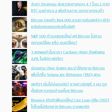
จับตา Strategy ส่อแววเทขายรอบ 4 ? โอน 1,030
BTC มูลค่าทะลุ 2 พันล้านบาท ออกจากกระเป๋า
Bitcoin ทรงตัว $64,000 สวนทางหุ้นสหรัฐฯ ATH
หลังข้อตกลงฮอร์มุซใกล้ยุติ
S&P 500 ทำจุดสูงสุดใหม่ แต่ Bitcoin ไม่ตาม
ตลาดเปลี่ยน หรือ คนเปลี่ยน?
3 เหตุผลทำไมราคา Cardano (Ada) ถึงพุ่งแรง
22% ในสัปดาห์เดียว
นักลงทุน Uber รุ่นแรก แนะนำให้เทขาย Bitcoin
เพื่อไปซื้อ Solana และ Bittensor (TAO) แทน
สหรัฐฯ เริ่มไม่ปลอดภัย? ชายชาวมิสซูรี 3 คน ถูก
ตั้งข้อหาบุกรุกบ้านขโมย Bitcoin
Binance เปิดตัวฟีเจอร์ใหม่ Lite Loan กู้ยืม USDT
ได้โดยไม่ต้องขาย Bitcoin จากพอร์ต