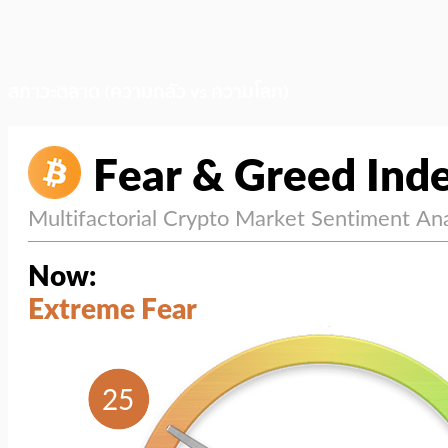
สภาวะตลาด (ความกลัว vs ความโลภ)