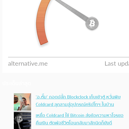
ประเด็นล่าสุด
‘อ.ตั๊ม’ ถอดปลั้ก Blockclock เก็บเข้าตู้ หวั่นพิษ
Coldcard ลุกลามสู่อุปกรณ์คริปโทฯ ในบ้าน
เหยื่อ Coldcard ใช้ Bitcoin ส่งข้อความหาโจรขอ
คืนเงิน ตัดพ้อชีวิตโอนกลับมาสักนิดก็ยังดี