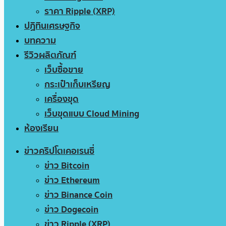
ราคา Ripple (XRP)
ปฏิทินเศรษฐกิจ
บทความ
รีวิวผลิตภัณฑ์
เว็บซื้อขาย
กระเป๋าเก็บเหรียญ
เครื่องขุด
เว็บขุดแบบ Cloud Mining
ห้องเรียน
ข่าวคริปโตเคอเรนซี่
ข่าว Bitcoin
ข่าว Ethereum
ข่าว Binance Coin
ข่าว Dogecoin
ข่าว Ripple (XRP)