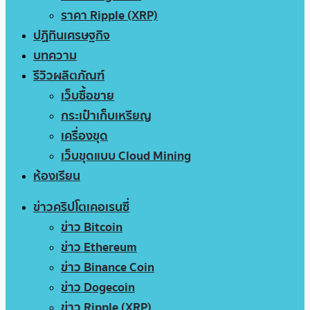
ราคา Ripple (XRP)
ปฏิทินเศรษฐกิจ
บทความ
รีวิวผลิตภัณฑ์
เว็บซื้อขาย
กระเป๋าเก็บเหรียญ
เครื่องขุด
เว็บขุดแบบ Cloud Mining
ห้องเรียน
ข่าวคริปโตเคอเรนซี่
ข่าว Bitcoin
ข่าว Ethereum
ข่าว Binance Coin
ข่าว Dogecoin
ข่าว Ripple (XRP)