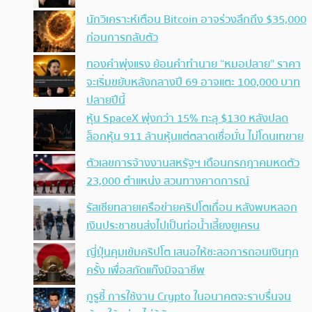
นักวิเคราะห์เตือน Bitcoin อาจร่วงลึกถึง $35,000
ก่อนการกลับตัว
ทองคำพุ่งแรง ย้อนคำทำนาย “หมอปลาย” ราคา
จะเริ่มขยับหลังกลางปี 69 อาจแตะ 100,000 บาท
ปลายปีนี้
หุ้น SpaceX พุ่งกว่า 15% ทะลุ $130 หลังปลด
ล็อกหุ้น 911 ล้านหุ้นแต่ตลาดเชื่อมั่น ไม่โดนเทขาย
ตัวเลขการจ้างงานสหรัฐฯ เดือนกรกฎาคมหดตัว
23,000 ตำแหน่ง สวนทางคาดการณ์
รัสเซียทลายเครือข่ายคริปโตเถื่อน หลังพบหลอก
เงินประชาชนส่งไปเป็นท่อน้ำเลี้ยงยูเครน
ญี่ปุ่นคุมเข้มคริปโต เสนอให้ชะลอการถอนเงินทุก
ครั้ง เพื่อสกัดแก๊งมิจฉาชีพ
กูรูชี้ การใช้งาน Crypto ในอนาคตจะราบรื่นจน