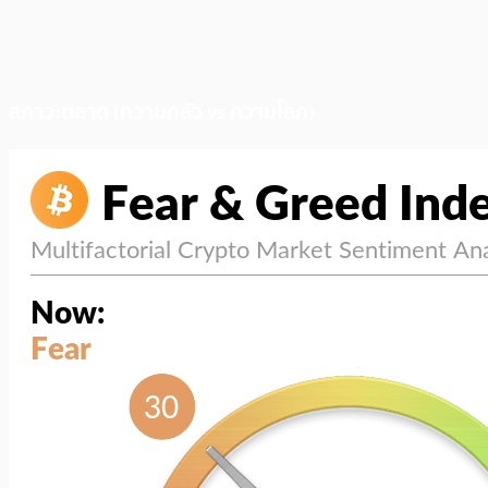
สภาวะตลาด (ความกลัว vs ความโลภ)