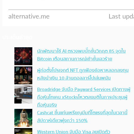
ประเด็นล่าสุด
นักพัฒนาใช้ AI ตรวจพบบั๊กขั้นวิกฤต 85 จุดใน
Bitcoin เตือนสถานการณ์เข้าขั้นเลวร้าย
ผู้ก่อตั้งโปรเจกต์ NFT ถูกฟ้องข้อหาหลอกลงทุน
หลังนำเงิน 10 ล้านดอลลาร์ไปเล่นพนัน
Broadridge จับมือ Payward Services เปิดทางผู้
ถือหุ้นโทเคน xStocksโหวตลงมติในการประชุมผู้
ถือหุ้นจริง
Cashcat ขึ้นแท่นเหรียญมีมที่โตแรงที่สุดในเวลานี้
สัปดาห์เดียวพุ่งกว่า 150%
Western Union จับมือ Visa ลุยเปิดตัว