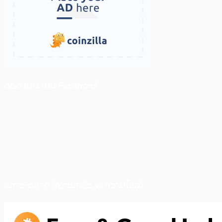
ติดตามเราบน Facebook
สภาวะตลาด (ความกลัว vs ความโลภ)