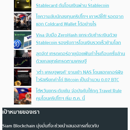
Stablecard ดันโอนเงินผ่าน Stablecoin
ไขความลับนักลงทุนคริปโทฯ เกาหลีใต้! รอดจาก
แฮก Coldcard Wallet ได้อย่างไร
Visa จับมือ ZeroHash ยกระดับชำระเงินด้วย
Stablecoin รองรับการโอนเงินรวดเร็วข้ามโลก
สุดจัด! เทรดเดอร์อายุน้อยฟันกำไรเกือบครึ่งล้าน
ด้วยกลยุทธ์เทรดตามเศรษฐี
‘เต๋า เศรษฐพงศ์’ งานเข้า NAS โดนแฮกเกอร์ฝัง
ไวรัสเรียกค่าไถ่ Bitcoin เป็นจำนวน 0.07 BTC
ไต้หวันยกระดับเข้ม จ่อบังคับใช้กฏ Travel Rule
คุมโอนคริปโทฯ เริ่ม ต.ค. นี้
เป้าหมายของเรา
Siam Blockchain มุ่งมั่นที่จะช่วยนำเสนอสารเกี่ยวกับ