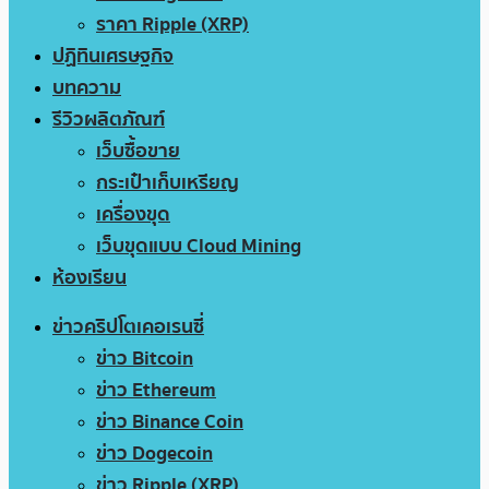
ราคา Ripple (XRP)
ปฏิทินเศรษฐกิจ
บทความ
รีวิวผลิตภัณฑ์
เว็บซื้อขาย
กระเป๋าเก็บเหรียญ
เครื่องขุด
เว็บขุดแบบ Cloud Mining
ห้องเรียน
ข่าวคริปโตเคอเรนซี่
ข่าว Bitcoin
ข่าว Ethereum
ข่าว Binance Coin
ข่าว Dogecoin
ข่าว Ripple (XRP)