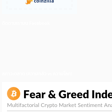
ติดตามเราบน Facebook
สภาวะตลาด (ความกลัว vs ความโลภ)