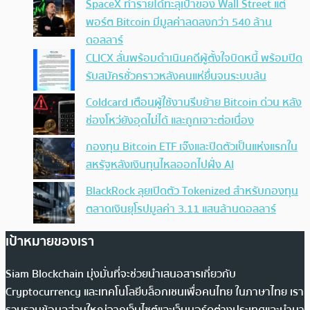
SpaceX ทำรายได้ทะลุเป้าของ Wall Street แต่
พอร์ต Bitcoin มีมูลค่าลดลงกว่า 540 ล้าน
ดอลลาร์
CLICX ลั่นพร้อมดำเนินคดีผู้ตั้งใจบิดหนี้ พร้อมปิด
รับสมัครชั่วคราวหลังคนแห่ยื่นจนระบบล้น
Coldcard เตือนผู้ใช้งานรีบย้าย Bitcoin ด่วน หลัง
ช่องโหว่ยังอุดไม่ได้ และถูกเจาะต่อเนื่อง
กองทุน Bitcoin ETF เจ๊งและปิดตัวเป็นแห่งแรกใน
สหรัฐหลังเงินทุนไหลออกไปฝั่ง AI
BlackRock ลุยเปิดตัว Tokenized สำหรับกองทุน
ตลาดเงินยุโรปมูลค่า 3.11 แสนล้านดอลลาร์
เป้าหมายของเรา
Siam Blockchain มุ่งมั่นที่จะช่วยนำเสนอสารเกี่ยวกับ
Cryptocurrency และเทคโนโลยีบล็อกเชนเพื่อคนไทย ในภาษาไทย เรา