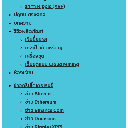
ราคา Ripple (XRP)
ปฏิทินเศรษฐกิจ
บทความ
รีวิวผลิตภัณฑ์
เว็บซื้อขาย
กระเป๋าเก็บเหรียญ
เครื่องขุด
เว็บขุดแบบ Cloud Mining
ห้องเรียน
ข่าวคริปโตเคอเรนซี่
ข่าว Bitcoin
ข่าว Ethereum
ข่าว Binance Coin
ข่าว Dogecoin
ข่าว Ripple (XRP)