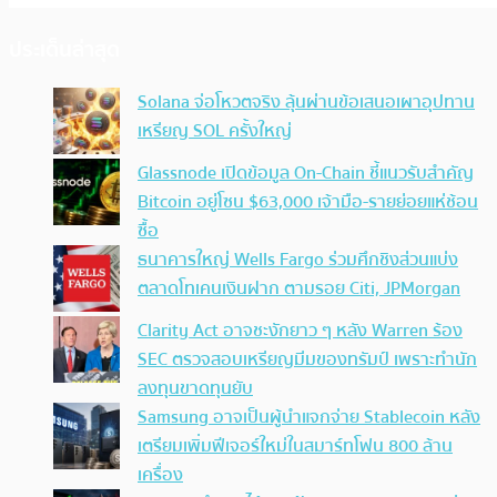
ประเด็นล่าสุด
Solana จ่อโหวตจริง ลุ้นผ่านข้อเสนอเผาอุปทาน
เหรียญ SOL ครั้งใหญ่
Glassnode เปิดข้อมูล On-Chain ชี้แนวรับสำคัญ
Bitcoin อยู่โซน $63,000 เจ้ามือ-รายย่อยแห่ช้อน
ซื้อ
ธนาคารใหญ่ Wells Fargo ร่วมศึกชิงส่วนแบ่ง
ตลาดโทเคนเงินฝาก ตามรอย Citi, JPMorgan
Clarity Act อาจชะงักยาว ๆ หลัง Warren ร้อง
SEC ตรวจสอบเหรียญมีมของทรัมป์ เพราะทำนัก
ลงทุนขาดทุนยับ
Samsung อาจเป็นผู้นำแจกจ่าย Stablecoin หลัง
เตรียมเพิ่มฟีเจอร์ใหม่ในสมาร์ทโฟน 800 ล้าน
เครื่อง