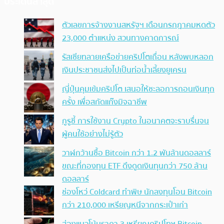
ประเด็นล่าสุด
ตัวเลขการจ้างงานสหรัฐฯ เดือนกรกฎาคมหดตัว
23,000 ตำแหน่ง สวนทางคาดการณ์
รัสเซียทลายเครือข่ายคริปโตเถื่อน หลังพบหลอก
เงินประชาชนส่งไปเป็นท่อน้ำเลี้ยงยูเครน
ญี่ปุ่นคุมเข้มคริปโต เสนอให้ชะลอการถอนเงินทุก
ครั้ง เพื่อสกัดแก๊งมิจฉาชีพ
กูรูชี้ การใช้งาน Crypto ในอนาคตจะราบรื่นจน
ผู้คนใช้อย่างไม่รู้ตัว
วาฬกว้านซื้อ Bitcoin กว่า 1.2 พันล้านดอลลาร์
ขณะที่กองทุน ETF ดึงดูดเงินทุนกว่า 750 ล้าน
ดอลลาร์
ช่องโหว่ Coldcard ทำพิษ นักลงทุนโอน Bitcoin
กว่า 210,000 เหรียญหนีจากกระเป๋าเก่า
ส่องแนวโน้มราคา 3 เหรียญคริปโทฯ Bitcoin,