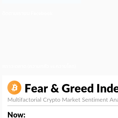
ติดตามเราบน Facebook
สภาวะตลาด (ความกลัว vs ความโลภ)