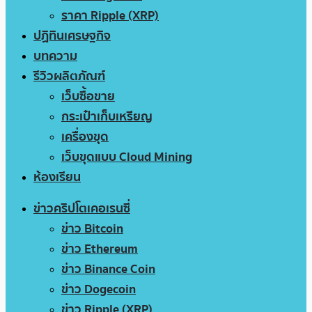
ราคา Ripple (XRP)
ปฏิทินเศรษฐกิจ
บทความ
รีวิวผลิตภัณฑ์
เว็บซื้อขาย
กระเป๋าเก็บเหรียญ
เครื่องขุด
เว็บขุดแบบ Cloud Mining
ห้องเรียน
ข่าวคริปโตเคอเรนซี่
ข่าว Bitcoin
ข่าว Ethereum
ข่าว Binance Coin
ข่าว Dogecoin
ข่าว Ripple (XRP)