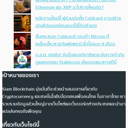
Ethereum และ XRP จะไปทางไหนต่อ?
หลักฐานใหม่ชี้ ผู้ร่วมก่อตั้ง Coldcard อาจสร้าง
บัญชีปลอมเนียนสอดไส้โค้ดตัวเอง
ตื่นตระหนก Coldcard! กระเป๋า Bitcoin ที่
เคลื่อนไหวรายวันพุ่งแตะนิวไฮในรอบ 8 เดือน
ก.ล.ต. ชงเข้ม! จับมือแบงก์ชาติยกระดับการกำกับ
ดูแลธุรกรรม Stablecoin เล็งออกแนวทางปีนี้
เป้าหมายของเรา
Siam Blockchain มุ่งมั่นที่จะช่วยนำเสนอสารเกี่ยวกับ
Cryptocurrency และเทคโนโลยีบล็อกเชนเพื่อคนไทย ในภาษาไทย เรา
รวบรวมข้อมูลส่วนใหญ่จากเว็บไซต์และเว็บบอร์ดต่างประเทศและนำมา
แปลส่งตรงถึงฟีดคุณ
เกี่ยวกับเว็บไซต์นี้