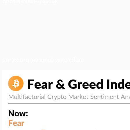
ติดตามเราบน Facebook
สภาวะตลาด (ความกลัว vs ความโลภ)