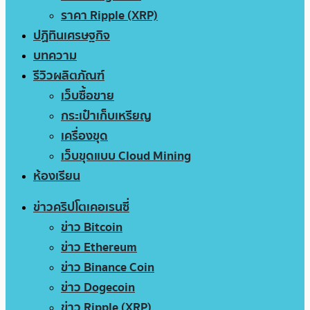
ราคา Ripple (XRP)
ปฏิทินเศรษฐกิจ
บทความ
รีวิวผลิตภัณฑ์
เว็บซื้อขาย
กระเป๋าเก็บเหรียญ
เครื่องขุด
เว็บขุดแบบ Cloud Mining
ห้องเรียน
ข่าวคริปโตเคอเรนซี่
ข่าว Bitcoin
ข่าว Ethereum
ข่าว Binance Coin
ข่าว Dogecoin
ข่าว Ripple (XRP)