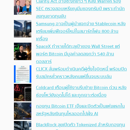
Clarity Act อาจชะงักยาว ๆ หลัง Warren ร้อง
SEC ตรวจสอบเหรียญมีมของทรัมป์ เพราะทำนัก
ลงทุนขาดทุนยับ
Samsung อาจเป็นผู้นำแจกจ่าย Stablecoin หลัง
เตรียมเพิ่มฟีเจอร์ใหม่ในสมาร์ทโฟน 800 ล้าน
เครื่อง
SpaceX ทำรายได้ทะลุเป้าของ Wall Street แต่
พอร์ต Bitcoin มีมูลค่าลดลงกว่า 540 ล้าน
ดอลลาร์
CLICX ลั่นพร้อมดำเนินคดีผู้ตั้งใจบิดหนี้ พร้อมปิด
รับสมัครชั่วคราวหลังคนแห่ยื่นจนระบบล้น
Coldcard เตือนผู้ใช้งานรีบย้าย Bitcoin ด่วน หลัง
ช่องโหว่ยังอุดไม่ได้ และถูกเจาะต่อเนื่อง
กองทุน Bitcoin ETF เจ๊งและปิดตัวเป็นแห่งแรกใน
สหรัฐหลังเงินทุนไหลออกไปฝั่ง AI
BlackRock ลุยเปิดตัว Tokenized สำหรับกองทุน