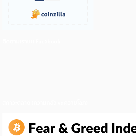
ติดตามเราบน Facebook
สภาวะตลาด (ความกลัว vs ความโลภ)