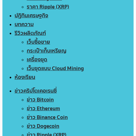
ราคา Ripple (XRP)
ปฏิทินเศรษฐกิจ
บทความ
รีวิวผลิตภัณฑ์
เว็บซื้อขาย
กระเป๋าเก็บเหรียญ
เครื่องขุด
เว็บขุดแบบ Cloud Mining
ห้องเรียน
ข่าวคริปโตเคอเรนซี่
ข่าว Bitcoin
ข่าว Ethereum
ข่าว Binance Coin
ข่าว Dogecoin
ข่าว Ripple (XRP)