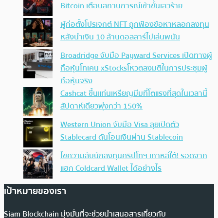
Bitcoin เตือนสถานการณ์เข้าขั้นเลวร้าย
ผู้ก่อตั้งโปรเจกต์ NFT ถูกฟ้องข้อหาหลอกลงทุน
หลังนำเงิน 10 ล้านดอลลาร์ไปเล่นพนัน
Broadridge จับมือ Payward Services เปิดทางผู้
ถือหุ้นโทเคน xStocksโหวตลงมติในการประชุมผู้
ถือหุ้นจริง
Cashcat ขึ้นแท่นเหรียญมีมที่โตแรงที่สุดในเวลานี้
สัปดาห์เดียวพุ่งกว่า 150%
Western Union จับมือ Visa ลุยเปิดตัว
Stablecard ดันโอนเงินผ่าน Stablecoin
ไขความลับนักลงทุนคริปโทฯ เกาหลีใต้! รอดจาก
แฮก Coldcard Wallet ได้อย่างไร
เป้าหมายของเรา
Siam Blockchain มุ่งมั่นที่จะช่วยนำเสนอสารเกี่ยวกับ