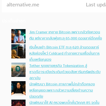
ประเด็นล่าสุด
Jim Cramer เทขาย Bitcoin เพราะกลัวภัยควอน
ตัม แต่ราคากลับพุ่งทะลุ 65,000 ดอลลาร์อีกครั้ง
เงินไหลเข้า Bitcoin ETF ทะลุ 620 ล้านดอลลาร์
หลังช่องโหว่ Coldcard ทำลายความเชื่อมั่นการ
เก็บเหรียญเอง
Tether รุกขยายธุรกิจ Tokenization สู่
ซาอุดีอาระเบียประเดิมด้วยอสังหาริมทรัพย์ระดับ
สถาบัน
นักพัฒนา Bitcoin สารภาพไม่กล้าถือครอง
เหรียญเยอะเพราะกลัวความเสี่ยงด้านความ
ปลอดภัย
นักพัฒนาใช้ AI ตรวจพบบั๊กขั้นวิกฤต 85 จุดใน