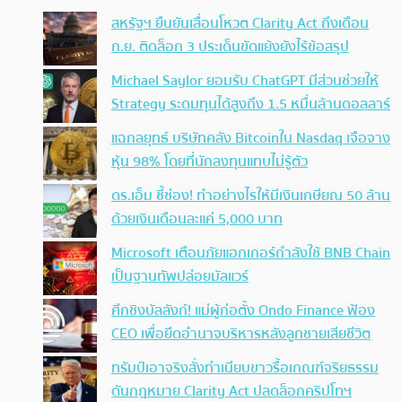
สหรัฐฯ ยืนยันเลื่อนโหวต Clarity Act ถึงเดือน
ก.ย. ติดล็อก 3 ประเด็นขัดแย้งยังไร้ข้อสรุป
Michael Saylor ยอมรับ ChatGPT มีส่วนช่วยให้
Strategy ระดมทุนได้สูงถึง 1.5 หมื่นล้านดอลลาร์
แฉกลยุทธ์ บริษัทคลัง Bitcoinใน Nasdaq เจือจาง
หุ้น 98% โดยที่นักลงทุนแทบไม่รู้ตัว
ดร.เอ็ม ชี้ช่อง! ทำอย่างไรให้มีเงินเกษียณ 50 ล้าน
ด้วยเงินเดือนละแค่ 5,000 บาท
Microsoft เตือนภัยแฮกเกอร์กำลังใช้ BNB Chain
เป็นฐานทัพปล่อยมัลแวร์
ศึกชิงบัลลังก์! แม่ผู้ก่อตั้ง Ondo Finance ฟ้อง
CEO เพื่อยึดอำนาจบริหารหลังลูกชายเสียชีวิต
ทรัมป์เอาจริง สั่งทำเนียบขาวรื้อเกณฑ์จริยธรรม
ดันกฎหมาย Clarity Act ปลดล็อกคริปโทฯ