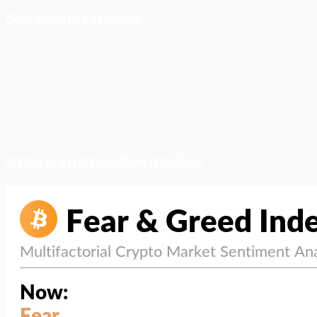
ติดตามเราบน Facebook
สภาวะตลาด (ความกลัว vs ความโลภ)