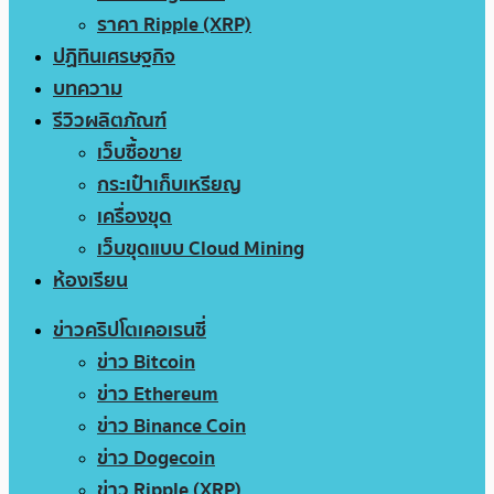
ราคา Ripple (XRP)
ปฏิทินเศรษฐกิจ
บทความ
รีวิวผลิตภัณฑ์
เว็บซื้อขาย
กระเป๋าเก็บเหรียญ
เครื่องขุด
เว็บขุดแบบ Cloud Mining
ห้องเรียน
ข่าวคริปโตเคอเรนซี่
ข่าว Bitcoin
ข่าว Ethereum
ข่าว Binance Coin
ข่าว Dogecoin
ข่าว Ripple (XRP)