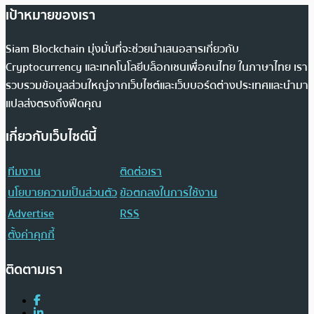
เป้าหมายของเรา
Siam Blockchain มุ่งมั่นที่จะช่วยนำเสนอสารเกี่ยวกับ
Cryptocurrency และเทคโนโลยีบล็อกเชนเพื่อคนไทย ในภาษาไทย เรา
รวบรวมข้อมูลส่วนใหญ่จากเว็บไซต์และเว็บบอร์ดต่างประเทศและนำมา
แปลส่งตรงถึงฟีดคุณ
เกี่ยวกับเว็บไซต์นี้
ทีมงาน
ติดต่อเรา
นโยบายความเป็นส่วนตัว
ข้อตกลงในการใช้งาน
Advertise
RSS
ตั้งค่าคุกกี้
ติดตามเรา