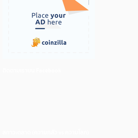
ติดตามเราบน Facebook
สภาวะตลาด (ความกลัว vs ความโลภ)