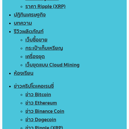
ราคา Ripple (XRP)
ปฏิทินเศรษฐกิจ
บทความ
รีวิวผลิตภัณฑ์
เว็บซื้อขาย
กระเป๋าเก็บเหรียญ
เครื่องขุด
เว็บขุดแบบ Cloud Mining
ห้องเรียน
ข่าวคริปโตเคอเรนซี่
ข่าว Bitcoin
ข่าว Ethereum
ข่าว Binance Coin
ข่าว Dogecoin
ข่าว Ripple (XRP)