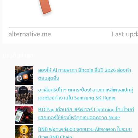
ประเด็นล่าสุด
ลองให้ AI ทายราคา Bitcoin สิ้นปี 2026 ส่องคำ
ตอบสุดอึ้ง
อาเสี่ยคริปโทฯ ตกกระป๋อง! สาวเกาหลีเผยสเปกคู่
เดตต้องทำงานใน Samsung-SK Hynix
BTCPay เตือนภัย เซิร์ฟเวอร์ Lightning โดนโจมตี
แฮกเกอร์ใช้ช่องโหว่ดูดเงินออกจาก Node
BNB พุ่งทะลุ $600 จุดชนวน Altseason ในระบบ
นิเวศ BNB Chain