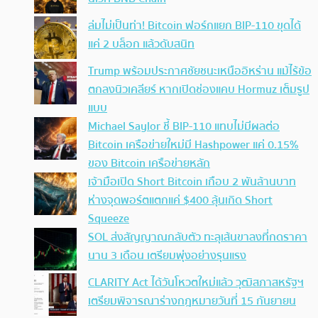
ล่มไม่เป็นท่า! Bitcoin ฟอร์กแยก BIP-110 ขุดได้
แค่ 2 บล็อก แล้วดับสนิท
Trump พร้อมประกาศชัยชนะเหนืออิหร่าน แม้ไร้ข้อ
ตกลงนิวเคลียร์ หากเปิดช่องแคบ Hormuz เต็มรูป
แบบ
Michael Saylor ชี้ BIP-110 แทบไม่มีผลต่อ
Bitcoin เครือข่ายใหม่มี Hashpower แค่ 0.15%
ของ Bitcoin เครือข่ายหลัก
เจ้ามือเปิด Short Bitcoin เกือบ 2 พันล้านบาท
ห่างจุดพอร์ตแตกแค่ $400 ลุ้นเกิด Short
Squeeze
SOL ส่งสัญญาณกลับตัว ทะลุเส้นขาลงที่กดราคา
นาน 3 เดือน เตรียมพุ่งอย่างรุนแรง
CLARITY Act ได้วันโหวตใหม่แล้ว วุฒิสภาสหรัฐฯ
เตรียมพิจารณาร่างกฎหมายวันที่ 15 กันยายน