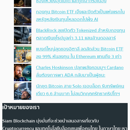
ช่องโหว่ยังอุดไม่ได้ และถูกเจาะต่อเนื่อง
กองทุน Bitcoin ETF เจ๊งและปิดตัวเป็นแห่งแรกใน
สหรัฐหลังเงินทุนไหลออกไปฝั่ง AI
BlackRock ลุยเปิดตัว Tokenized สำหรับกองทุน
ตลาดเงินยุโรปมูลค่า 3.11 แสนล้านดอลลาร์
แบงก์ใหญ่สุดของอิตาลี ลดสัดส่วน Bitcoin ETF
ลง 99% หันลงทุน ใน Ethereum แทนถึง 3 เท่า
Charles Hoskinson ปลุกพลังคอมมูฯ Cardano
ลั่นต้องการพา ADA กลับมาเป็นผู้ชนะ
นักขุด Bitcoin สาย Solo เจอบล็อก รับทรัพย์คน
เดียว 6.6 ล้านบาท ไม่สนวิกฤตศรัทธาคริปโทฯ
เป้าหมายของเรา
Siam Blockchain มุ่งมั่นที่จะช่วยนำเสนอสารเกี่ยวกับ
Cryptocurrency และเทคโนโลยีบล็อกเชนเพื่อคนไทย ในภาษาไทย เรา