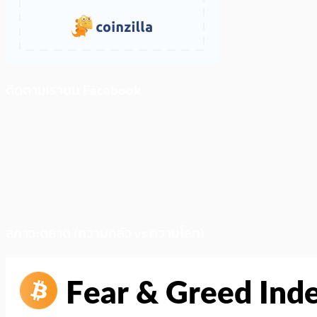
ติดตามเราบน Facebook
สภาวะตลาด (ความกลัว vs ความโลภ)