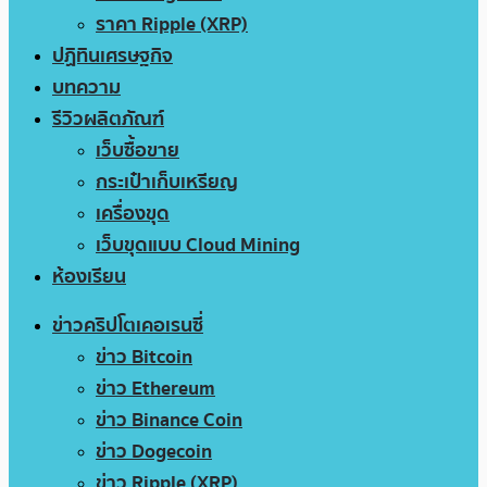
ราคา Ripple (XRP)
ปฏิทินเศรษฐกิจ
บทความ
รีวิวผลิตภัณฑ์
เว็บซื้อขาย
กระเป๋าเก็บเหรียญ
เครื่องขุด
เว็บขุดแบบ Cloud Mining
ห้องเรียน
ข่าวคริปโตเคอเรนซี่
ข่าว Bitcoin
ข่าว Ethereum
ข่าว Binance Coin
ข่าว Dogecoin
ข่าว Ripple (XRP)