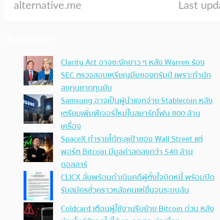
ประเด็นล่าสุด
Clarity Act อาจชะงักยาว ๆ หลัง Warren ร้อง
SEC ตรวจสอบเหรียญมีมของทรัมป์ เพราะทำนัก
ลงทุนขาดทุนยับ
Samsung อาจเป็นผู้นำแจกจ่าย Stablecoin หลัง
เตรียมเพิ่มฟีเจอร์ใหม่ในสมาร์ทโฟน 800 ล้าน
เครื่อง
SpaceX ทำรายได้ทะลุเป้าของ Wall Street แต่
พอร์ต Bitcoin มีมูลค่าลดลงกว่า 540 ล้าน
ดอลลาร์
CLICX ลั่นพร้อมดำเนินคดีผู้ตั้งใจบิดหนี้ พร้อมปิด
รับสมัครชั่วคราวหลังคนแห่ยื่นจนระบบล้น
Coldcard เตือนผู้ใช้งานรีบย้าย Bitcoin ด่วน หลัง