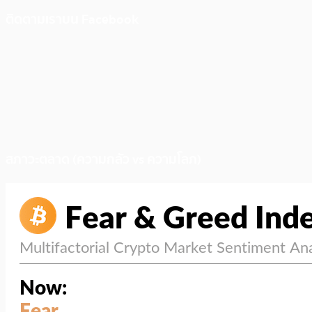
ติดตามเราบน Facebook
สภาวะตลาด (ความกลัว vs ความโลภ)