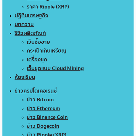
ราคา Ripple (XRP)
ปฏิทินเศรษฐกิจ
บทความ
รีวิวผลิตภัณฑ์
เว็บซื้อขาย
กระเป๋าเก็บเหรียญ
เครื่องขุด
เว็บขุดแบบ Cloud Mining
ห้องเรียน
ข่าวคริปโตเคอเรนซี่
ข่าว Bitcoin
ข่าว Ethereum
ข่าว Binance Coin
ข่าว Dogecoin
ข่าว Ripple (XRP)