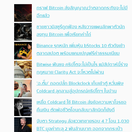
กราฟ Bitcoin ส่งสัญญาณว่าตลาดกระทิงจะไม่มี
อีกแล้ว
ชายชาวมิสซูรีถูกฟ้อง หลังวางแผนลักพาตัวนัก
ลงทุน Bitcoin เพื่อเรียกค่าไถ่
Binance รุกหนัก เพิ่มหุ้น bStocks 10 ตัวดังเข้า
ตลาดสปอต พร้อมแคมเปญฟรีค่าธรรมเนียม
Bitwise ฟันธง คริปโตจะไม่เป็นไร แม้สัปดาห์นี้ร่าง
กฎหมาย Clarity Act จะโหวตไม่ผ่าน
‘อ.ตั๊ม’ ถอดปลั้ก Blockclock เก็บเข้าตู้ หวั่นพิษ
Coldcard ลุกลามสู่อุปกรณ์คริปโทฯ ในบ้าน
เหยื่อ Coldcard ใช้ Bitcoin ส่งข้อความหาโจรขอ
คืนเงิน ตัดพ้อชีวิตโอนกลับมาสักนิดก็ยังดี
จับตา Strategy ส่อแววเทขายรอบ 4 ? โอน 1,030
BTC มูลค่าทะลุ 2 พันล้านบาท ออกจากกระเป๋า