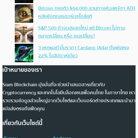
Bitcoin ทรงตัว $64,000 สวนทางหุ้นสหรัฐฯ ATH
หลังข้อตกลงฮอร์มุซใกล้ยุติ
S&P 500 ทำจุดสูงสุดใหม่ แต่ Bitcoin ไม่ตาม
ตลาดเปลี่ยน หรือ คนเปลี่ยน?
3 เหตุผลทำไมราคา Cardano (Ada) ถึงพุ่งแรง
22% ในสัปดาห์เดียว
เป้าหมายของเรา
Siam Blockchain มุ่งมั่นที่จะช่วยนำเสนอสารเกี่ยวกับ
Cryptocurrency และเทคโนโลยีบล็อกเชนเพื่อคนไทย ในภาษาไทย เรา
รวบรวมข้อมูลส่วนใหญ่จากเว็บไซต์และเว็บบอร์ดต่างประเทศและนำมา
แปลส่งตรงถึงฟีดคุณ
เกี่ยวกับเว็บไซต์นี้