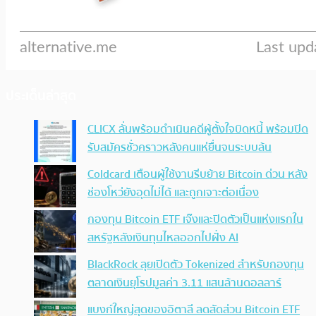
ประเด็นล่าสุด
CLICX ลั่นพร้อมดำเนินคดีผู้ตั้งใจบิดหนี้ พร้อมปิด
รับสมัครชั่วคราวหลังคนแห่ยื่นจนระบบล้น
Coldcard เตือนผู้ใช้งานรีบย้าย Bitcoin ด่วน หลัง
ช่องโหว่ยังอุดไม่ได้ และถูกเจาะต่อเนื่อง
กองทุน Bitcoin ETF เจ๊งและปิดตัวเป็นแห่งแรกใน
สหรัฐหลังเงินทุนไหลออกไปฝั่ง AI
BlackRock ลุยเปิดตัว Tokenized สำหรับกองทุน
ตลาดเงินยุโรปมูลค่า 3.11 แสนล้านดอลลาร์
แบงก์ใหญ่สุดของอิตาลี ลดสัดส่วน Bitcoin ETF