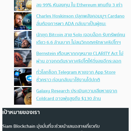
ลง 99% หันลงทุน ใน Ethereum แทนถึง 3 เท่า
Charles Hoskinson ปลุกพลังคอมมูฯ Cardano
ลั่นต้องการพา ADA กลับมาเป็นผู้ชนะ
นักขุด Bitcoin สาย Solo เจอบล็อก รับทรัพย์คน
เดียว 6.6 ล้านบาท ไม่สนวิกฤตศรัทธาคริปโทฯ
Bernstein เตือนหากกฎหมาย CLARITY Act ไม่
ผ่าน อาจกดดันราคาคริปโตให้ดิ่งลงอีกระลอก
ทั่วโลกช็อก Telegram หายจาก App Store
ชั่วคราว ก่อนกลับมาใช้งานได้ปกติ
Galaxy Research ประเมินความเสียหายจาก
Coldcard อาจพุ่งสูงถึง $130 ล้าน
เป้าหมายของเรา
Siam Blockchain มุ่งมั่นที่จะช่วยนำเสนอสารเกี่ยวกับ