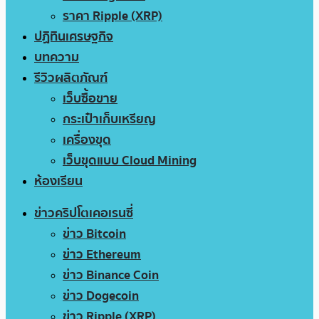
ราคา Ripple (XRP)
ปฏิทินเศรษฐกิจ
บทความ
รีวิวผลิตภัณฑ์
เว็บซื้อขาย
กระเป๋าเก็บเหรียญ
เครื่องขุด
เว็บขุดแบบ Cloud Mining
ห้องเรียน
ข่าวคริปโตเคอเรนซี่
ข่าว Bitcoin
ข่าว Ethereum
ข่าว Binance Coin
ข่าว Dogecoin
ข่าว Ripple (XRP)