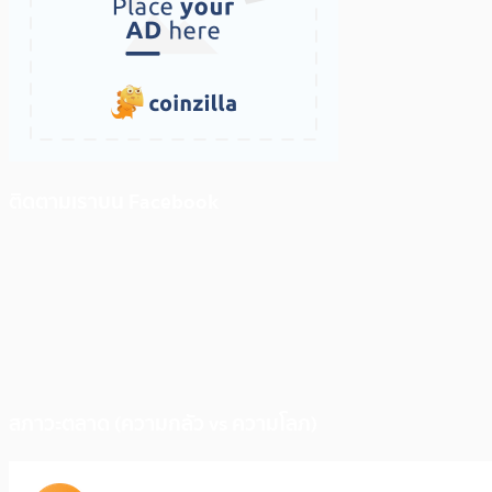
ติดตามเราบน Facebook
สภาวะตลาด (ความกลัว vs ความโลภ)