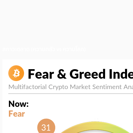
สภาวะตลาด (ความกลัว vs ความโลภ)