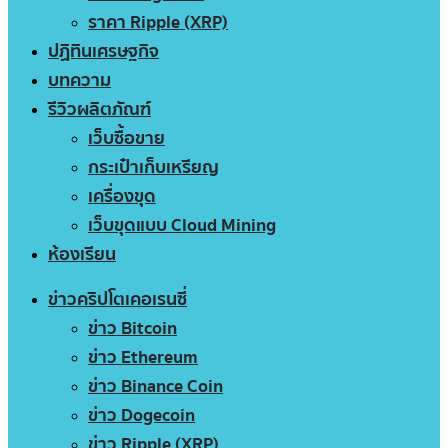
ราคา Ripple (XRP)
ปฏิทินเศรษฐกิจ
บทความ
รีวิวผลิตภัณฑ์
เว็บซื้อขาย
กระเป๋าเก็บเหรียญ
เครื่องขุด
เว็บขุดแบบ Cloud Mining
ห้องเรียน
ข่าวคริปโตเคอเรนซี่
ข่าว Bitcoin
ข่าว Ethereum
ข่าว Binance Coin
ข่าว Dogecoin
ข่าว Ripple (XRP)