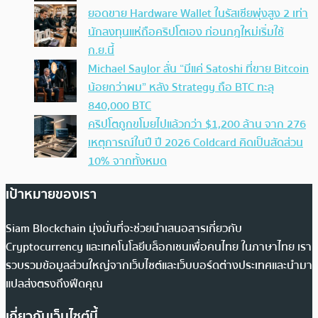
ยอดขาย Hardware Wallet ในรัสเซียพุ่งสูง 2 เท่า
นักลงทุนแห่ถือคริปโตเอง ก่อนกฎใหม่เริ่มใช้
ก.ย.นี้
Michael Saylor ลั่น “มีแค่ Satoshi ที่ขาย Bitcoin
น้อยกว่าผม” หลัง Strategy ถือ BTC ทะลุ
840,000 BTC
คริปโตถูกขโมยไปแล้วกว่า $1,200 ล้าน จาก 276
เหตุการณ์ในปี ปี 2026 Coldcard คิดเป็นสัดส่วน
10% จากทั้งหมด
เป้าหมายของเรา
Siam Blockchain มุ่งมั่นที่จะช่วยนำเสนอสารเกี่ยวกับ
Cryptocurrency และเทคโนโลยีบล็อกเชนเพื่อคนไทย ในภาษาไทย เรา
รวบรวมข้อมูลส่วนใหญ่จากเว็บไซต์และเว็บบอร์ดต่างประเทศและนำมา
แปลส่งตรงถึงฟีดคุณ
เกี่ยวกับเว็บไซต์นี้