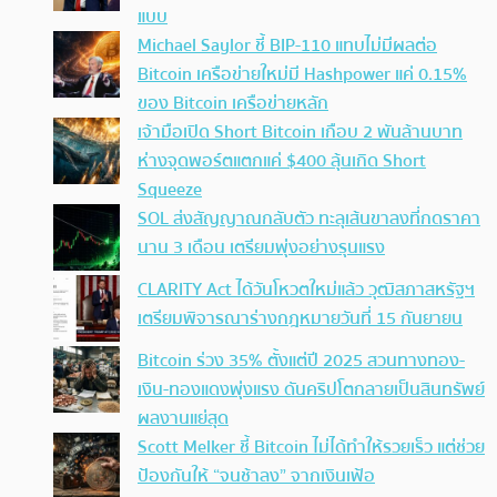
แบบ
Michael Saylor ชี้ BIP-110 แทบไม่มีผลต่อ
Bitcoin เครือข่ายใหม่มี Hashpower แค่ 0.15%
ของ Bitcoin เครือข่ายหลัก
เจ้ามือเปิด Short Bitcoin เกือบ 2 พันล้านบาท
ห่างจุดพอร์ตแตกแค่ $400 ลุ้นเกิด Short
Squeeze
SOL ส่งสัญญาณกลับตัว ทะลุเส้นขาลงที่กดราคา
นาน 3 เดือน เตรียมพุ่งอย่างรุนแรง
CLARITY Act ได้วันโหวตใหม่แล้ว วุฒิสภาสหรัฐฯ
เตรียมพิจารณาร่างกฎหมายวันที่ 15 กันยายน
Bitcoin ร่วง 35% ตั้งแต่ปี 2025 สวนทางทอง-
เงิน-ทองแดงพุ่งแรง ดันคริปโตกลายเป็นสินทรัพย์
ผลงานแย่สุด
Scott Melker ชี้ Bitcoin ไม่ได้ทำให้รวยเร็ว แต่ช่วย
ป้องกันให้ “จนช้าลง” จากเงินเฟ้อ