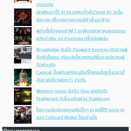
ปลอดภัย
นักพัฒนาใช้ AI ตรวจพบบั๊กขั้นวิกฤต 85 จุดใน
Bitcoin เตือนสถานการณ์เข้าขั้นเลวร้าย
ผู้ก่อตั้งโปรเจกต์ NFT ถูกฟ้องข้อหาหลอกลงทุน
หลังนำเงิน 10 ล้านดอลลาร์ไปเล่นพนัน
Broadridge จับมือ Payward Services เปิดทางผู้
ถือหุ้นโทเคน xStocksโหวตลงมติในการประชุมผู้
ถือหุ้นจริง
Cashcat ขึ้นแท่นเหรียญมีมที่โตแรงที่สุดในเวลานี้
สัปดาห์เดียวพุ่งกว่า 150%
Western Union จับมือ Visa ลุยเปิดตัว
Stablecard ดันโอนเงินผ่าน Stablecoin
ไขความลับนักลงทุนคริปโทฯ เกาหลีใต้! รอดจาก
แฮก Coldcard Wallet ได้อย่างไร