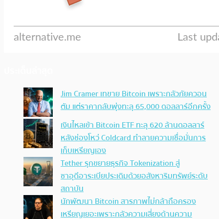
ประเด็นล่าสุด
Jim Cramer เทขาย Bitcoin เพราะกลัวภัยควอน
ตัม แต่ราคากลับพุ่งทะลุ 65,000 ดอลลาร์อีกครั้ง
เงินไหลเข้า Bitcoin ETF ทะลุ 620 ล้านดอลลาร์
หลังช่องโหว่ Coldcard ทำลายความเชื่อมั่นการ
เก็บเหรียญเอง
Tether รุกขยายธุรกิจ Tokenization สู่
ซาอุดีอาระเบียประเดิมด้วยอสังหาริมทรัพย์ระดับ
สถาบัน
นักพัฒนา Bitcoin สารภาพไม่กล้าถือครอง
เหรียญเยอะเพราะกลัวความเสี่ยงด้านความ