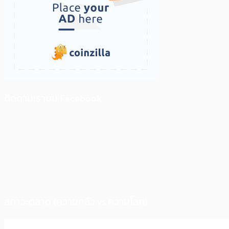
ติดตามเราบน Facebook
สภาวะตลาด (ความกลัว vs ความโลภ)