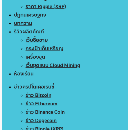
ราคา Ripple (XRP)
ปฏิทินเศรษฐกิจ
บทความ
รีวิวผลิตภัณฑ์
เว็บซื้อขาย
กระเป๋าเก็บเหรียญ
เครื่องขุด
เว็บขุดแบบ Cloud Mining
ห้องเรียน
ข่าวคริปโตเคอเรนซี่
ข่าว Bitcoin
ข่าว Ethereum
ข่าว Binance Coin
ข่าว Dogecoin
ข่าว Ripple (XRP)