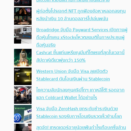
Bitcoin เตือนสถานการณ์เข้าขั้นเลวร้าย
ผู้ก่อตั้งโปรเจกต์ NFT ถูกฟ้องข้อหาหลอกลงทุน
หลังนำเงิน 10 ล้านดอลลาร์ไปเล่นพนัน
Broadridge จับมือ Payward Services เปิดทางผู้
ถือหุ้นโทเคน xStocksโหวตลงมติในการประชุมผู้
ถือหุ้นจริง
Cashcat ขึ้นแท่นเหรียญมีมที่โตแรงที่สุดในเวลานี้
สัปดาห์เดียวพุ่งกว่า 150%
Western Union จับมือ Visa ลุยเปิดตัว
Stablecard ดันโอนเงินผ่าน Stablecoin
ไขความลับนักลงทุนคริปโทฯ เกาหลีใต้! รอดจาก
แฮก Coldcard Wallet ได้อย่างไร
Visa จับมือ ZeroHash ยกระดับชำระเงินด้วย
Stablecoin รองรับการโอนเงินรวดเร็วข้ามโลก
สุดจัด! เทรดเดอร์อายุน้อยฟันกำไรเกือบครึ่งล้าน