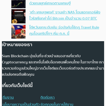
ด้วยกลยุทธ์เทรดตามเศรษฐี
‘เต๋า เศรษฐพงศ์’ งานเข้า NAS โดนแฮกเกอร์ฝัง
ไวรัสเรียกค่าไถ่ Bitcoin เป็นจำนวน 0.07 BTC
ไต้หวันยกระดับเข้ม จ่อบังคับใช้กฏ Travel Rule
คุมโอนคริปโทฯ เริ่ม ต.ค. นี้
เป้าหมายของเรา
Siam Blockchain มุ่งมั่นที่จะช่วยนำเสนอสารเกี่ยวกับ
Cryptocurrency และเทคโนโลยีบล็อกเชนเพื่อคนไทย ในภาษาไทย เรา
รวบรวมข้อมูลส่วนใหญ่จากเว็บไซต์และเว็บบอร์ดต่างประเทศและนำมา
แปลส่งตรงถึงฟีดคุณ
เกี่ยวกับเว็บไซต์นี้
ทีมงาน
ติดต่อเรา
นโยบายความเป็นส่วนตัว
ข้อตกลงในการใช้งาน