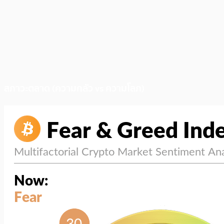
สภาวะตลาด (ความกลัว vs ความโลภ)