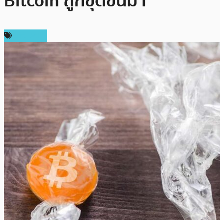
Bitcoin ถูกขุดขึ้นมา
ข่าว DeFi