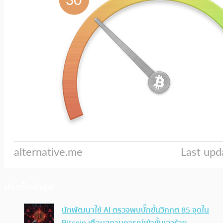
ประเด็นล่าสุด
นักพัฒนาใช้ AI ตรวจพบบั๊กขั้นวิกฤต 85 จุดใน