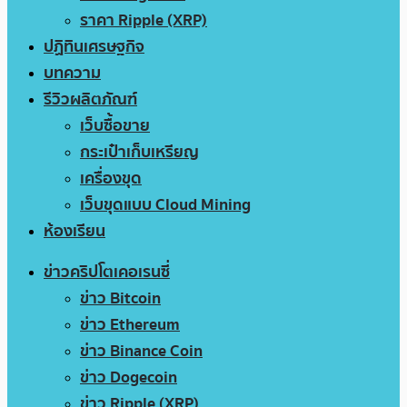
ราคา Ripple (XRP)
ปฏิทินเศรษฐกิจ
บทความ
รีวิวผลิตภัณฑ์
เว็บซื้อขาย
กระเป๋าเก็บเหรียญ
เครื่องขุด
เว็บขุดแบบ Cloud Mining
ห้องเรียน
ข่าวคริปโตเคอเรนซี่
ข่าว Bitcoin
ข่าว Ethereum
ข่าว Binance Coin
ข่าว Dogecoin
ข่าว Ripple (XRP)