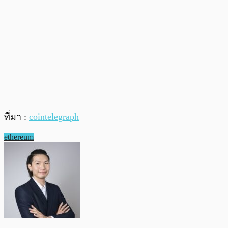
ที่มา :
cointelegraph
ethereum