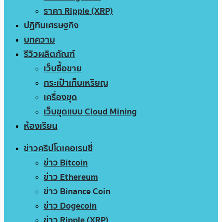
ราคา Ripple (XRP)
ปฏิทินเศรษฐกิจ
บทความ
รีวิวผลิตภัณฑ์
เว็บซื้อขาย
กระเป๋าเก็บเหรียญ
เครื่องขุด
เว็บขุดแบบ Cloud Mining
ห้องเรียน
ข่าวคริปโตเคอเรนซี่
ข่าว Bitcoin
ข่าว Ethereum
ข่าว Binance Coin
ข่าว Dogecoin
ข่าว Ripple (XRP)