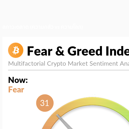
สภาวะตลาด (ความกลัว vs ความโลภ)