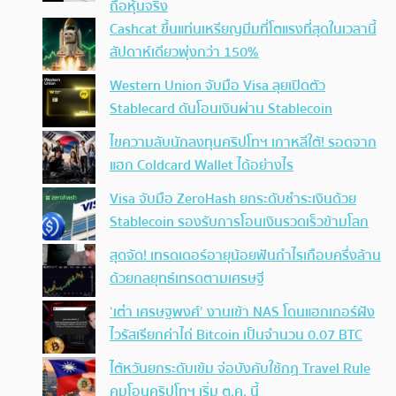
ถือหุ้นจริง
Cashcat ขึ้นแท่นเหรียญมีมที่โตแรงที่สุดในเวลานี้
สัปดาห์เดียวพุ่งกว่า 150%
Western Union จับมือ Visa ลุยเปิดตัว
Stablecard ดันโอนเงินผ่าน Stablecoin
ไขความลับนักลงทุนคริปโทฯ เกาหลีใต้! รอดจาก
แฮก Coldcard Wallet ได้อย่างไร
Visa จับมือ ZeroHash ยกระดับชำระเงินด้วย
Stablecoin รองรับการโอนเงินรวดเร็วข้ามโลก
สุดจัด! เทรดเดอร์อายุน้อยฟันกำไรเกือบครึ่งล้าน
ด้วยกลยุทธ์เทรดตามเศรษฐี
‘เต๋า เศรษฐพงศ์’ งานเข้า NAS โดนแฮกเกอร์ฝัง
ไวรัสเรียกค่าไถ่ Bitcoin เป็นจำนวน 0.07 BTC
ไต้หวันยกระดับเข้ม จ่อบังคับใช้กฏ Travel Rule
คุมโอนคริปโทฯ เริ่ม ต.ค. นี้