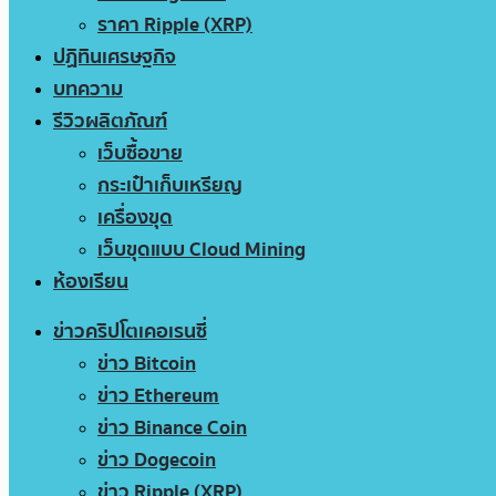
ราคา Ripple (XRP)
ปฏิทินเศรษฐกิจ
บทความ
รีวิวผลิตภัณฑ์
เว็บซื้อขาย
กระเป๋าเก็บเหรียญ
เครื่องขุด
เว็บขุดแบบ Cloud Mining
ห้องเรียน
ข่าวคริปโตเคอเรนซี่
ข่าว Bitcoin
ข่าว Ethereum
ข่าว Binance Coin
ข่าว Dogecoin
ข่าว Ripple (XRP)