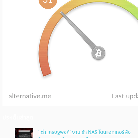
ประเด็นล่าสุด
‘เต๋า เศรษฐพงศ์’ งานเข้า NAS โดนแฮกเกอร์ฝัง