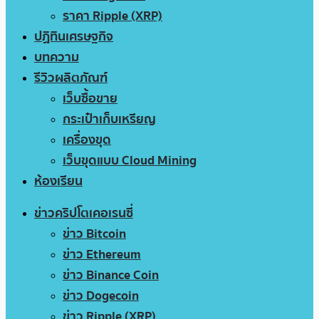
ราคา Ripple (XRP)
ปฏิทินเศรษฐกิจ
บทความ
รีวิวผลิตภัณฑ์
เว็บซื้อขาย
กระเป๋าเก็บเหรียญ
เครื่องขุด
เว็บขุดแบบ Cloud Mining
ห้องเรียน
ข่าวคริปโตเคอเรนซี่
ข่าว Bitcoin
ข่าว Ethereum
ข่าว Binance Coin
ข่าว Dogecoin
ข่าว Ripple (XRP)