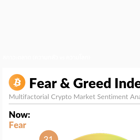
สภาวะตลาด (ความกลัว vs ความโลภ)