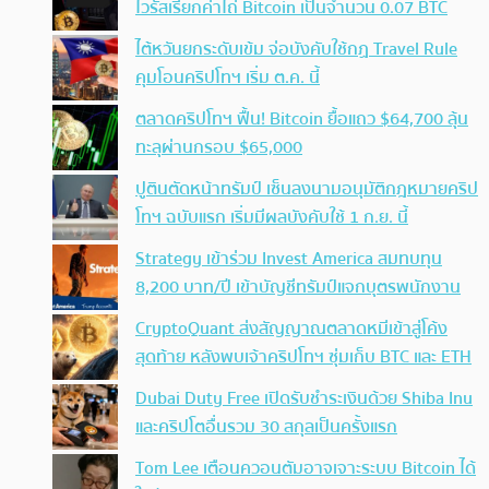
ไวรัสเรียกค่าไถ่ Bitcoin เป็นจำนวน 0.07 BTC
ไต้หวันยกระดับเข้ม จ่อบังคับใช้กฏ Travel Rule
คุมโอนคริปโทฯ เริ่ม ต.ค. นี้
ตลาดคริปโทฯ ฟื้น! Bitcoin ยื้อแถว $64,700 ลุ้น
ทะลุผ่านกรอบ $65,000
ปูตินตัดหน้าทรัมป์ เซ็นลงนามอนุมัติกฎหมายคริป
โทฯ ฉบับแรก เริ่มมีผลบังคับใช้ 1 ก.ย. นี้
Strategy เข้าร่วม Invest America สมทบทุน
8,200 บาท/ปี เข้าบัญชีทรัมป์แจกบุตรพนักงาน
CryptoQuant ส่งสัญญาณตลาดหมีเข้าสู่โค้ง
สุดท้าย หลังพบเจ้าคริปโทฯ ซุ่มเก็บ BTC และ ETH
Dubai Duty Free เปิดรับชำระเงินด้วย Shiba Inu
และคริปโตอื่นรวม 30 สกุลเป็นครั้งแรก
Tom Lee เตือนควอนตัมอาจเจาะระบบ Bitcoin ได้