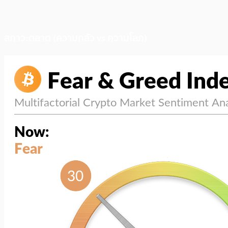
สภาวะตลาด (ความกลัว vs ความโลภ)