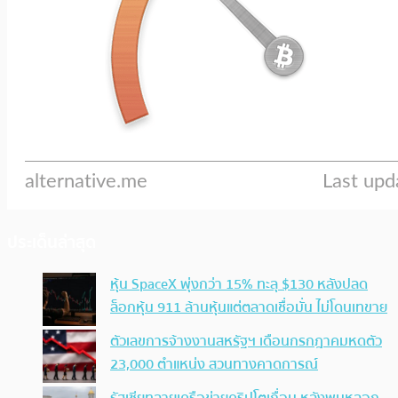
ประเด็นล่าสุด
หุ้น SpaceX พุ่งกว่า 15% ทะลุ $130 หลังปลด
ล็อกหุ้น 911 ล้านหุ้นแต่ตลาดเชื่อมั่น ไม่โดนเทขาย
ตัวเลขการจ้างงานสหรัฐฯ เดือนกรกฎาคมหดตัว
23,000 ตำแหน่ง สวนทางคาดการณ์