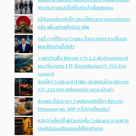
รัสเซียทลายเครือข่ายคริปโตเถื่อน หลังพบหลอก
เงินประชาชนส่งไปเป็นท่อน้ำเลี้ยงยูเครน
ญี่ปุ่นคุมเข้มคริปโต เสนอให้ชะลอการถอนเงินทุก
ครั้ง เพื่อสกัดแก๊งมิจฉาชีพ
กูรูชี้ การใช้งาน Crypto ในอนาคตจะราบรื่นจน
ผู้คนใช้อย่างไม่รู้ตัว
วาฬกว้านซื้อ Bitcoin กว่า 1.2 พันล้านดอลลาร์
ขณะที่กองทุน ETF ดึงดูดเงินทุนกว่า 750 ล้าน
ดอลลาร์
ช่องโหว่ Coldcard ทำพิษ นักลงทุนโอน Bitcoin
กว่า 210,000 เหรียญหนีจากกระเป๋าเก่า
ส่องแนวโน้มราคา 3 เหรียญคริปโทฯ Bitcoin,
Ethereum และ XRP จะไปทางไหนต่อ?
หลักฐานใหม่ชี้ ผู้ร่วมก่อตั้ง Coldcard อาจสร้าง
บัญชีปลอมเนียนสอดไส้โค้ดตัวเอง