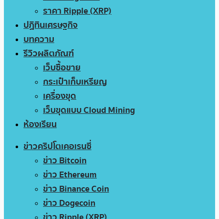
ราคา Ripple (XRP)
ปฏิทินเศรษฐกิจ
บทความ
รีวิวผลิตภัณฑ์
เว็บซื้อขาย
กระเป๋าเก็บเหรียญ
เครื่องขุด
เว็บขุดแบบ Cloud Mining
ห้องเรียน
ข่าวคริปโตเคอเรนซี่
ข่าว Bitcoin
ข่าว Ethereum
ข่าว Binance Coin
ข่าว Dogecoin
ข่าว Ripple (XRP)