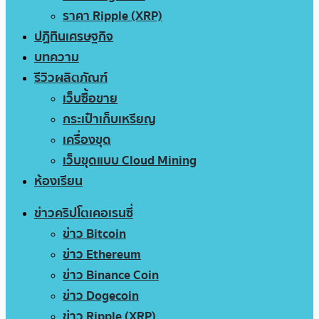
ราคา Ripple (XRP)
ปฏิทินเศรษฐกิจ
บทความ
รีวิวผลิตภัณฑ์
เว็บซื้อขาย
กระเป๋าเก็บเหรียญ
เครื่องขุด
เว็บขุดแบบ Cloud Mining
ห้องเรียน
ข่าวคริปโตเคอเรนซี่
ข่าว Bitcoin
ข่าว Ethereum
ข่าว Binance Coin
ข่าว Dogecoin
ข่าว Ripple (XRP)