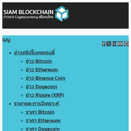
เมนู
ข่าวคริปโตเคอเรนซี่
ข่าว Bitcoin
ข่าว Ethereum
ข่าว Binance Coin
ข่าว Dogecoin
ข่าว Ripple (XRP)
ราคาและการวิเคราะห์
ราคา Bitcoin
ราคา Ethereum
ราคา Dogecoin