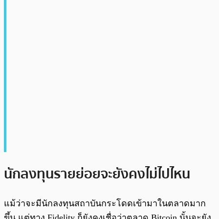
นักลงทุนรายย่อยจะยังคงไม่ไปไหน
แม้ว่าจะมีนักลงทุนสถาบันกระโดดเข้ามาในตลาดมาก
ขึ้น แต่ทาง Fidelity ก็ยังคงเชื่อว่าตลาด Bitcoin นั้นจะยัง