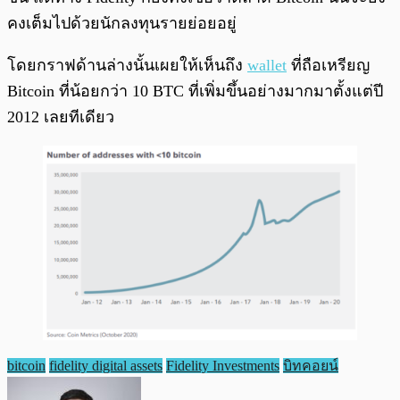
คงเต็มไปด้วยนักลงทุนรายย่อยอยู่
โดยกราฟด้านล่างนั้นเผยให้เห็นถึง
wallet
ที่ถือเหรียญ
Bitcoin ที่น้อยกว่า 10 BTC ที่เพิ่มขึ้นอย่างมากมาตั้งแต่ปี
2012 เลยทีเดียว
bitcoin
fidelity digital assets
Fidelity Investments
บิทคอยน์