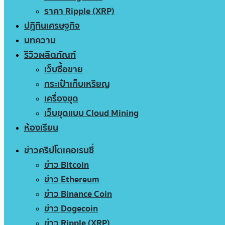
ราคา Ripple (XRP)
ปฏิทินเศรษฐกิจ
บทความ
รีวิวผลิตภัณฑ์
เว็บซื้อขาย
กระเป๋าเก็บเหรียญ
เครื่องขุด
เว็บขุดแบบ Cloud Mining
ห้องเรียน
ข่าวคริปโตเคอเรนซี่
ข่าว Bitcoin
ข่าว Ethereum
ข่าว Binance Coin
ข่าว Dogecoin
ข่าว Ripple (XRP)