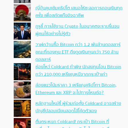
ญี่ปุ่นคุมเข้มคริปโต เสนอให้ชะลอการถอนเงินทุก
ครั้ง เพื่อสกัดแก๊งมิจฉาชีพ
กูรูชี้ การใช้งาน Crypto ในอนาคตจะราบรื่นจน
ผู้คนใช้อย่างไม่รู้ตัว
วาฬกว้านซื้อ Bitcoin กว่า 1.2 พันล้านดอลลาร์
ขณะที่กองทุน ETF ดึงดูดเงินทุนกว่า 750 ล้าน
ดอลลาร์
ช่องโหว่ Coldcard ทำพิษ นักลงทุนโอน Bitcoin
กว่า 210,000 เหรียญหนีจากกระเป๋าเก่า
ส่องแนวโน้มราคา 3 เหรียญคริปโทฯ Bitcoin,
Ethereum และ XRP จะไปทางไหนต่อ?
หลักฐานใหม่ชี้ ผู้ร่วมก่อตั้ง Coldcard อาจสร้าง
บัญชีปลอมเนียนสอดไส้โค้ดตัวเอง
ตื่นตระหนก Coldcard! กระเป๋า Bitcoin ที่