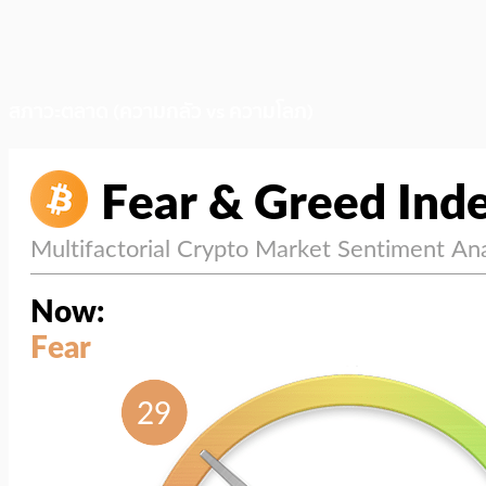
สภาวะตลาด (ความกลัว vs ความโลภ)