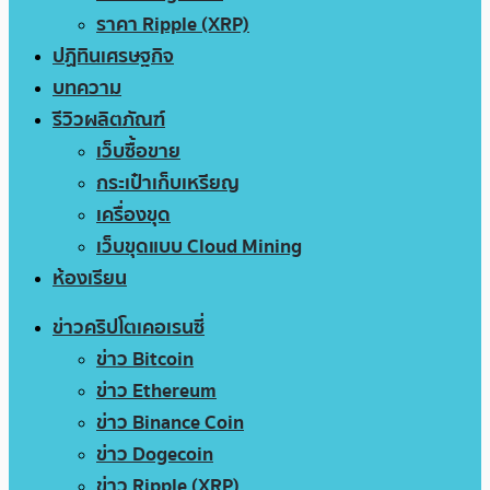
ราคา Ripple (XRP)
ปฏิทินเศรษฐกิจ
บทความ
รีวิวผลิตภัณฑ์
เว็บซื้อขาย
กระเป๋าเก็บเหรียญ
เครื่องขุด
เว็บขุดแบบ Cloud Mining
ห้องเรียน
ข่าวคริปโตเคอเรนซี่
ข่าว Bitcoin
ข่าว Ethereum
ข่าว Binance Coin
ข่าว Dogecoin
ข่าว Ripple (XRP)