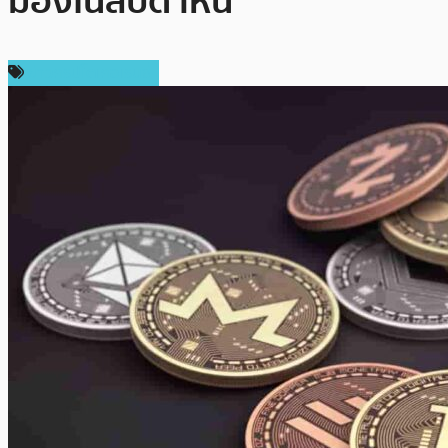
มองในสัปดาห์นี้
ข่าวคริปโตเคอเรนซี่