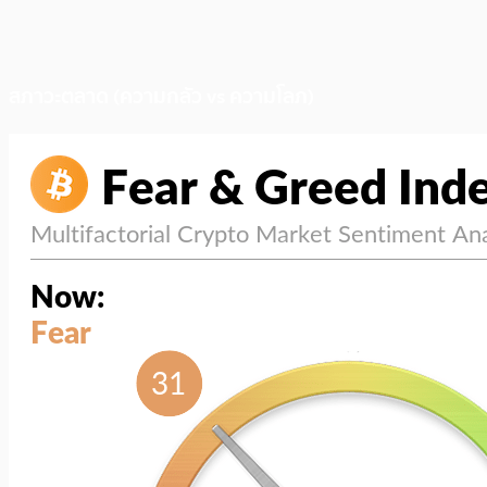
สภาวะตลาด (ความกลัว vs ความโลภ)