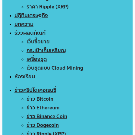
ราคา Ripple (XRP)
ปฏิทินเศรษฐกิจ
บทความ
รีวิวผลิตภัณฑ์
เว็บซื้อขาย
กระเป๋าเก็บเหรียญ
เครื่องขุด
เว็บขุดแบบ Cloud Mining
ห้องเรียน
ข่าวคริปโตเคอเรนซี่
ข่าว Bitcoin
ข่าว Ethereum
ข่าว Binance Coin
ข่าว Dogecoin
ข่าว Ripple (XRP)