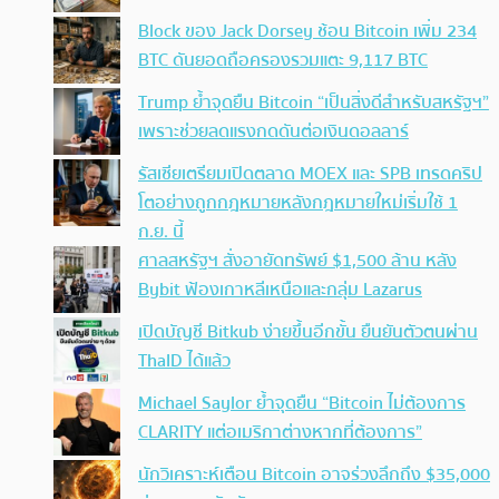
Block ของ Jack Dorsey ช้อน Bitcoin เพิ่ม 234
BTC ดันยอดถือครองรวมแตะ 9,117 BTC
Trump ย้ำจุดยืน Bitcoin “เป็นสิ่งดีสำหรับสหรัฐฯ”
เพราะช่วยลดแรงกดดันต่อเงินดอลลาร์
รัสเซียเตรียมเปิดตลาด MOEX และ SPB เทรดคริป
โตอย่างถูกกฎหมายหลังกฎหมายใหม่เริ่มใช้ 1
ก.ย. นี้
ศาลสหรัฐฯ สั่งอายัดทรัพย์ $1,500 ล้าน หลัง
Bybit ฟ้องเกาหลีเหนือและกลุ่ม Lazarus
เปิดบัญชี Bitkub ง่ายขึ้นอีกขั้น ยืนยันตัวตนผ่าน
ThaID ได้แล้ว
Michael Saylor ย้ำจุดยืน “Bitcoin ไม่ต้องการ
CLARITY แต่อเมริกาต่างหากที่ต้องการ”
นักวิเคราะห์เตือน Bitcoin อาจร่วงลึกถึง $35,000