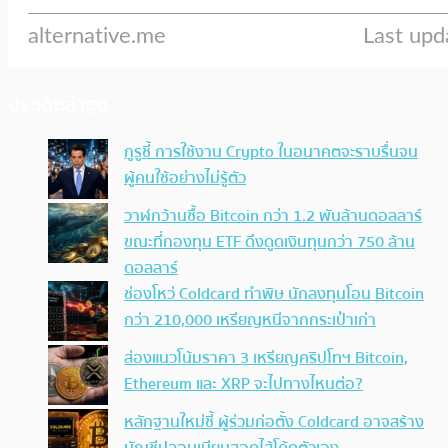
ประเด็นล่าสุด
กูรูชี้ การใช้งาน Crypto ในอนาคตจะราบรื่นจน
ผู้คนใช้อย่างไม่รู้ตัว
วาฬกว้านซื้อ Bitcoin กว่า 1.2 พันล้านดอลลาร์
ขณะที่กองทุน ETF ดึงดูดเงินทุนกว่า 750 ล้าน
ดอลลาร์
ช่องโหว่ Coldcard ทำพิษ นักลงทุนโอน Bitcoin
กว่า 210,000 เหรียญหนีจากกระเป๋าเก่า
ส่องแนวโน้มราคา 3 เหรียญคริปโทฯ Bitcoin,
Ethereum และ XRP จะไปทางไหนต่อ?
หลักฐานใหม่ชี้ ผู้ร่วมก่อตั้ง Coldcard อาจสร้าง
บัญชีปลอมเนียนสอดไส้โค้ดตัวเอง