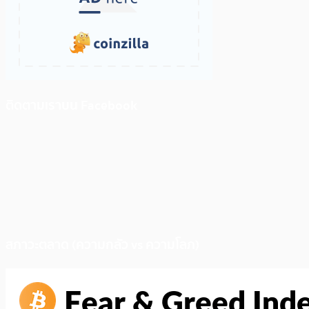
ติดตามเราบน Facebook
สภาวะตลาด (ความกลัว vs ความโลภ)