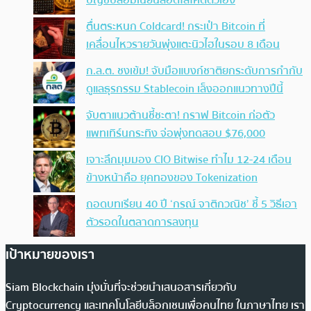
ตื่นตระหนก Coldcard! กระเป๋า Bitcoin ที่
เคลื่อนไหวรายวันพุ่งแตะนิวไฮในรอบ 8 เดือน
ก.ล.ต. ชงเข้ม! จับมือแบงก์ชาติยกระดับการกำกับ
ดูแลธุรกรรม Stablecoin เล็งออกแนวทางปีนี้
จับตาแนวต้านชี้ชะตา! กราฟ Bitcoin ก่อตัว
แพทเทิร์นกระทิง จ่อพุ่งทดสอบ $76,000
เจาะลึกมุมมอง CIO Bitwise ทำไม 12-24 เดือน
ข้างหน้าคือ ยุคทองของ Tokenization
ถอดบทเรียน 40 ปี ‘กรณ์ จาติกวณิช’ ชี้ 5 วิธีเอา
ตัวรอดในตลาดการลงทุน
เป้าหมายของเรา
Siam Blockchain มุ่งมั่นที่จะช่วยนำเสนอสารเกี่ยวกับ
Cryptocurrency และเทคโนโลยีบล็อกเชนเพื่อคนไทย ในภาษาไทย เรา