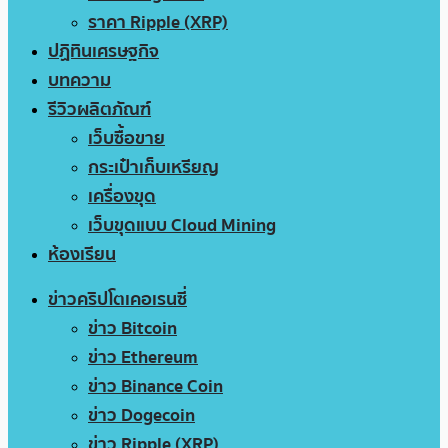
ราคา Ripple (XRP)
ปฏิทินเศรษฐกิจ
บทความ
รีวิวผลิตภัณฑ์
เว็บซื้อขาย
กระเป๋าเก็บเหรียญ
เครื่องขุด
เว็บขุดแบบ Cloud Mining
ห้องเรียน
ข่าวคริปโตเคอเรนซี่
ข่าว Bitcoin
ข่าว Ethereum
ข่าว Binance Coin
ข่าว Dogecoin
ข่าว Ripple (XRP)