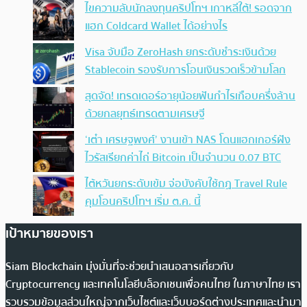
ไขความลับนักลงทุนคริปโทฯ เกาหลีใต้! รอดจาก
แฮก Coldcard Wallet ได้อย่างไร
Visa จับมือ ZeroHash ยกระดับชำระเงินด้วย
Stablecoin รองรับการโอนเงินรวดเร็วข้ามโลก
สุดจัด! เทรดเดอร์อายุน้อยฟันกำไรเกือบครึ่งล้าน
ด้วยกลยุทธ์เทรดตามเศรษฐี
‘เต๋า เศรษฐพงศ์’ งานเข้า NAS โดนแฮกเกอร์ฝัง
ไวรัสเรียกค่าไถ่ Bitcoin เป็นจำนวน 0.07 BTC
ไต้หวันยกระดับเข้ม จ่อบังคับใช้กฏ Travel Rule
คุมโอนคริปโทฯ เริ่ม ต.ค. นี้
เป้าหมายของเรา
Siam Blockchain มุ่งมั่นที่จะช่วยนำเสนอสารเกี่ยวกับ
Cryptocurrency และเทคโนโลยีบล็อกเชนเพื่อคนไทย ในภาษาไทย เรา
รวบรวมข้อมูลส่วนใหญ่จากเว็บไซต์และเว็บบอร์ดต่างประเทศและนำมา