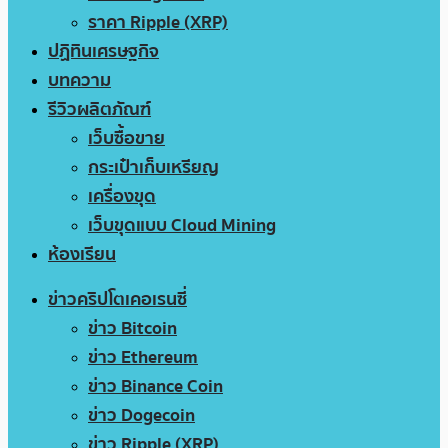
ราคา Ripple (XRP)
ปฏิทินเศรษฐกิจ
บทความ
รีวิวผลิตภัณฑ์
เว็บซื้อขาย
กระเป๋าเก็บเหรียญ
เครื่องขุด
เว็บขุดแบบ Cloud Mining
ห้องเรียน
ข่าวคริปโตเคอเรนซี่
ข่าว Bitcoin
ข่าว Ethereum
ข่าว Binance Coin
ข่าว Dogecoin
ข่าว Ripple (XRP)