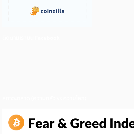
ติดตามเราบน Facebook
สภาวะตลาด (ความกลัว vs ความโลภ)