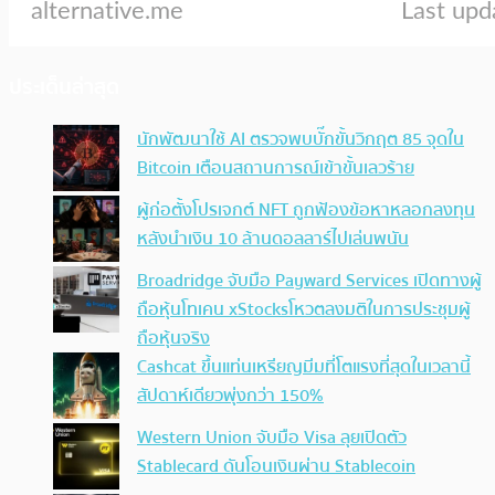
ประเด็นล่าสุด
นักพัฒนาใช้ AI ตรวจพบบั๊กขั้นวิกฤต 85 จุดใน
Bitcoin เตือนสถานการณ์เข้าขั้นเลวร้าย
ผู้ก่อตั้งโปรเจกต์ NFT ถูกฟ้องข้อหาหลอกลงทุน
หลังนำเงิน 10 ล้านดอลลาร์ไปเล่นพนัน
Broadridge จับมือ Payward Services เปิดทางผู้
ถือหุ้นโทเคน xStocksโหวตลงมติในการประชุมผู้
ถือหุ้นจริง
Cashcat ขึ้นแท่นเหรียญมีมที่โตแรงที่สุดในเวลานี้
สัปดาห์เดียวพุ่งกว่า 150%
Western Union จับมือ Visa ลุยเปิดตัว
Stablecard ดันโอนเงินผ่าน Stablecoin