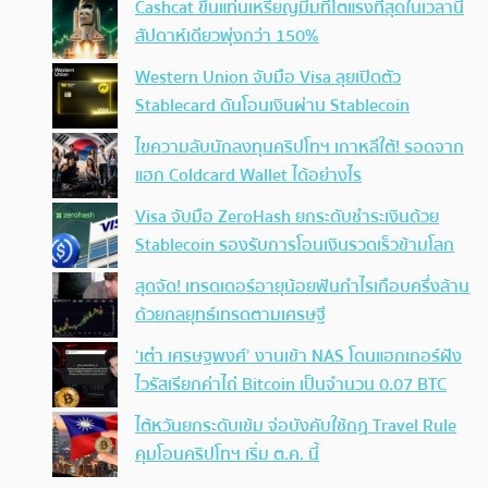
Cashcat ขึ้นแท่นเหรียญมีมที่โตแรงที่สุดในเวลานี้
สัปดาห์เดียวพุ่งกว่า 150%
Western Union จับมือ Visa ลุยเปิดตัว
Stablecard ดันโอนเงินผ่าน Stablecoin
ไขความลับนักลงทุนคริปโทฯ เกาหลีใต้! รอดจาก
แฮก Coldcard Wallet ได้อย่างไร
Visa จับมือ ZeroHash ยกระดับชำระเงินด้วย
Stablecoin รองรับการโอนเงินรวดเร็วข้ามโลก
สุดจัด! เทรดเดอร์อายุน้อยฟันกำไรเกือบครึ่งล้าน
ด้วยกลยุทธ์เทรดตามเศรษฐี
‘เต๋า เศรษฐพงศ์’ งานเข้า NAS โดนแฮกเกอร์ฝัง
ไวรัสเรียกค่าไถ่ Bitcoin เป็นจำนวน 0.07 BTC
ไต้หวันยกระดับเข้ม จ่อบังคับใช้กฏ Travel Rule
คุมโอนคริปโทฯ เริ่ม ต.ค. นี้