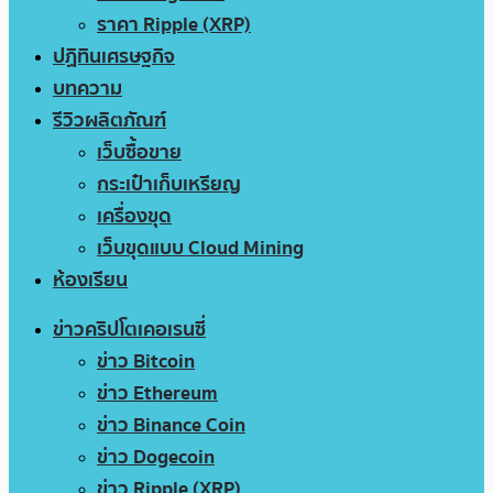
ราคา Ripple (XRP)
ปฏิทินเศรษฐกิจ
บทความ
รีวิวผลิตภัณฑ์
เว็บซื้อขาย
กระเป๋าเก็บเหรียญ
เครื่องขุด
เว็บขุดแบบ Cloud Mining
ห้องเรียน
ข่าวคริปโตเคอเรนซี่
ข่าว Bitcoin
ข่าว Ethereum
ข่าว Binance Coin
ข่าว Dogecoin
ข่าว Ripple (XRP)