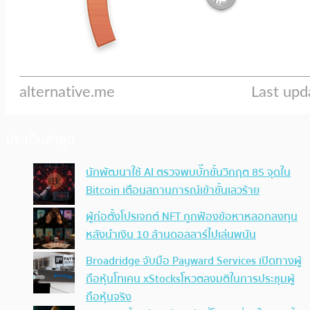
ประเด็นล่าสุด
นักพัฒนาใช้ AI ตรวจพบบั๊กขั้นวิกฤต 85 จุดใน
Bitcoin เตือนสถานการณ์เข้าขั้นเลวร้าย
ผู้ก่อตั้งโปรเจกต์ NFT ถูกฟ้องข้อหาหลอกลงทุน
หลังนำเงิน 10 ล้านดอลลาร์ไปเล่นพนัน
Broadridge จับมือ Payward Services เปิดทางผู้
ถือหุ้นโทเคน xStocksโหวตลงมติในการประชุมผู้
ถือหุ้นจริง