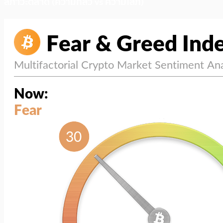
สภาวะตลาด (ความกลัว vs ความโลภ)