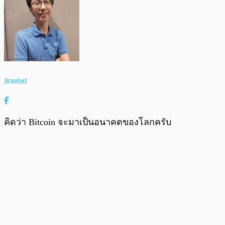
Jiraphat
คิดว่า Bitcoin จะมาเป็นอนาคตของโลกครับ