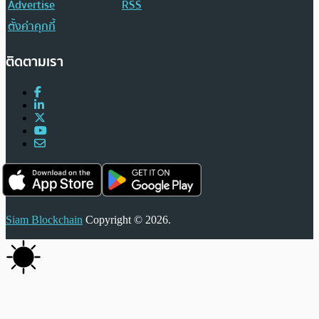
Advertise
RSS
ตั้งค่าคุกกี้
ติดตามเรา
Siam Blockchain
Copyright © 2026.