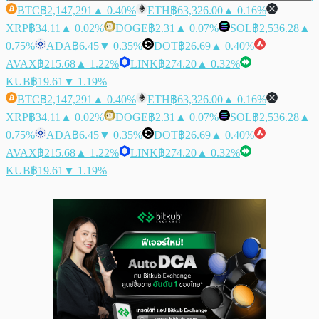
BTC
฿2,147,291
▲ 0.40%
ETH
฿63,326.00
▲ 0.16%
XRP
฿34.11
▲ 0.02%
DOGE
฿2.31
▲ 0.07%
SOL
฿2,536.28
▲
0.75%
ADA
฿6.45
▼ 0.35%
DOT
฿26.69
▲ 0.40%
AVAX
฿215.68
▲ 1.22%
LINK
฿274.20
▲ 0.32%
KUB
฿19.61
▼ 1.19%
BTC
฿2,147,291
▲ 0.40%
ETH
฿63,326.00
▲ 0.16%
XRP
฿34.11
▲ 0.02%
DOGE
฿2.31
▲ 0.07%
SOL
฿2,536.28
▲
0.75%
ADA
฿6.45
▼ 0.35%
DOT
฿26.69
▲ 0.40%
AVAX
฿215.68
▲ 1.22%
LINK
฿274.20
▲ 0.32%
KUB
฿19.61
▼ 1.19%