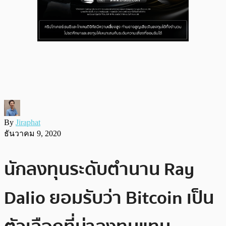
By
Jiraphat
ธันวาคม 9, 2020
นักลงทุนระดับตำนาน Ray
Dalio ยอมรับว่า Bitcoin เป็น