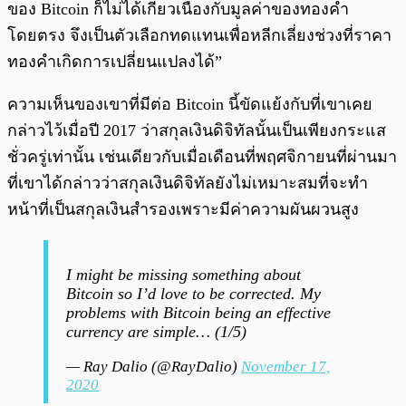
ของ Bitcoin ก็ไม่ได้เกี่ยวเนื่องกับมูลค่าของทองคำ
โดยตรง จึงเป็นตัวเลือกทดแทนเพื่อหลีกเลี่ยงช่วงที่ราคา
ทองคำเกิดการเปลี่ยนแปลงได้”
ความเห็นของเขาที่มีต่อ Bitcoin นี้ขัดแย้งกับที่เขาเคย
กล่าวไว้เมื่อปี 2017 ว่าสกุลเงินดิจิทัลนั้นเป็นเพียงกระแส
ชั่วครู่เท่านั้น เช่นเดียวกับเมื่อเดือนที่พฤศจิกายนที่ผ่านมา
ที่เขาได้กล่าวว่าสกุลเงินดิจิทัลยังไม่เหมาะสมที่จะทำ
หน้าที่เป็นสกุลเงินสำรองเพราะมีค่าความผันผวนสูง
I might be missing something about
Bitcoin so I’d love to be corrected. My
problems with Bitcoin being an effective
currency are simple… (1/5)
— Ray Dalio (@RayDalio)
November 17,
2020