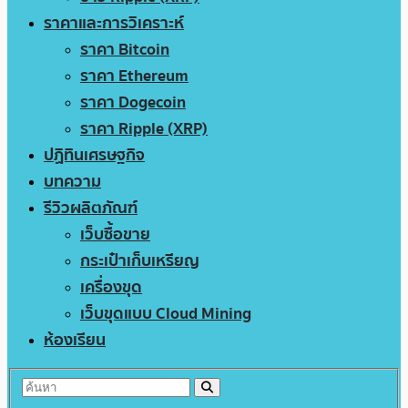
ราคาและการวิเคราะห์
ราคา Bitcoin
ราคา Ethereum
ราคา Dogecoin
ราคา Ripple (XRP)
ปฏิทินเศรษฐกิจ
บทความ
รีวิวผลิตภัณฑ์
เว็บซื้อขาย
กระเป๋าเก็บเหรียญ
เครื่องขุด
เว็บขุดแบบ Cloud Mining
ห้องเรียน