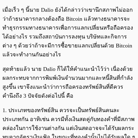
เมื่อเร็ว ๆ นี้นาย Dalio ยังได้กล่าวว่าเขานึกสภาพไม่ออก
ว่าถ้าธนาคารกลางต้องถือ Bitcoin แล้วทางธนาคารจะ
ทำธุรกรรมทางธนาคารเพื่อการแลกเปลี่ยนหรือถือครอง
ได้อย่างไร รวมถึงสถาบันการลงทุน บริษัทและกิจการ
ต่าง ๆ ด้วยว่าถ้าจะมีการซื้อขายแลกเปลี่ยนด้วย Bitcoin
แล้วจะทำงานกันอย่างไร
สุดท้ายแล้ว นาย Dalio ก็ได้ให้คำแนะนำไว้ว่า เนื่องด้วย
ผลกระทบจากการพิมพ์เงินจำนวนมากและหนี้สินที่กำลัง
สูงขึ้น เขาจึงแนะนำว่าการถือครองทรัพย์สินที่ดีควร
คำนึงถึง 3 ปัจจัยดังต่อไปนี้ คือ
1. ประเภทของทรัพย์สิน ควรจะเป็นทรัพย์สินคนละ
ประเภทกัน อาทิเช่น ควรมีทั้งเงินสดคู่กับทองคำที่มีสภาพ
คล่องในการใช้งานต่างกัน แต่เงินสดอาจจะได้รับผลกระ
ทบจากอัตราเงินเฟ้อ ในขณะที่ทองคำนั้นไม่ได้รับผลใด ๆ