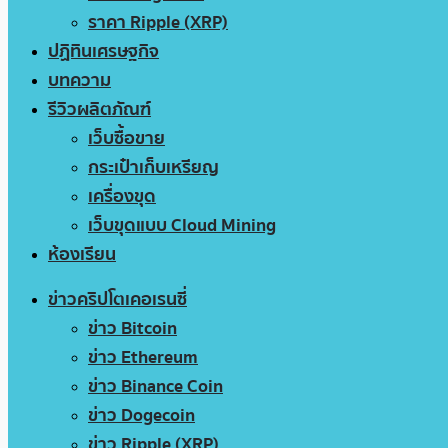
ราคา Ripple (XRP)
ปฏิทินเศรษฐกิจ
บทความ
รีวิวผลิตภัณฑ์
เว็บซื้อขาย
กระเป๋าเก็บเหรียญ
เครื่องขุด
เว็บขุดแบบ Cloud Mining
ห้องเรียน
ข่าวคริปโตเคอเรนซี่
ข่าว Bitcoin
ข่าว Ethereum
ข่าว Binance Coin
ข่าว Dogecoin
ข่าว Ripple (XRP)