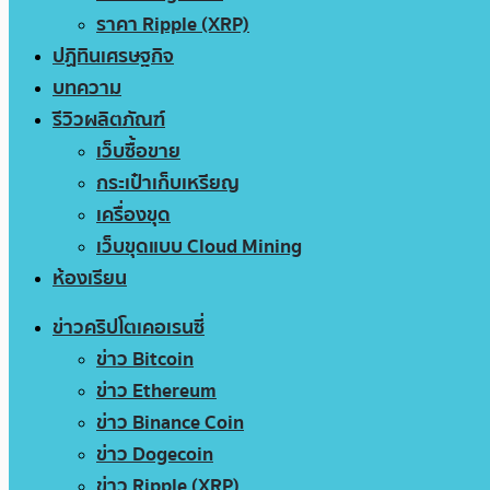
ราคา Ripple (XRP)
ปฏิทินเศรษฐกิจ
บทความ
รีวิวผลิตภัณฑ์
เว็บซื้อขาย
กระเป๋าเก็บเหรียญ
เครื่องขุด
เว็บขุดแบบ Cloud Mining
ห้องเรียน
ข่าวคริปโตเคอเรนซี่
ข่าว Bitcoin
ข่าว Ethereum
ข่าว Binance Coin
ข่าว Dogecoin
ข่าว Ripple (XRP)