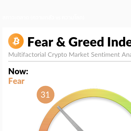
สภาวะตลาด (ความกลัว vs ความโลภ)