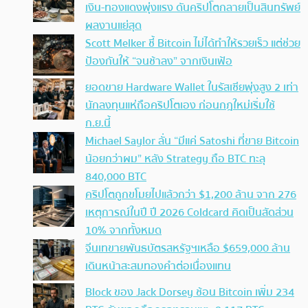
เงิน-ทองแดงพุ่งแรง ดันคริปโตกลายเป็นสินทรัพย์
ผลงานแย่สุด
Scott Melker ชี้ Bitcoin ไม่ได้ทำให้รวยเร็ว แต่ช่วย
ป้องกันให้ “จนช้าลง” จากเงินเฟ้อ
ยอดขาย Hardware Wallet ในรัสเซียพุ่งสูง 2 เท่า
นักลงทุนแห่ถือคริปโตเอง ก่อนกฎใหม่เริ่มใช้
ก.ย.นี้
Michael Saylor ลั่น “มีแค่ Satoshi ที่ขาย Bitcoin
น้อยกว่าผม” หลัง Strategy ถือ BTC ทะลุ
840,000 BTC
คริปโตถูกขโมยไปแล้วกว่า $1,200 ล้าน จาก 276
เหตุการณ์ในปี ปี 2026 Coldcard คิดเป็นสัดส่วน
10% จากทั้งหมด
จีนเทขายพันธบัตรสหรัฐฯเหลือ $659,000 ล้าน
เดินหน้าสะสมทองคำต่อเนื่องแทน
Block ของ Jack Dorsey ช้อน Bitcoin เพิ่ม 234