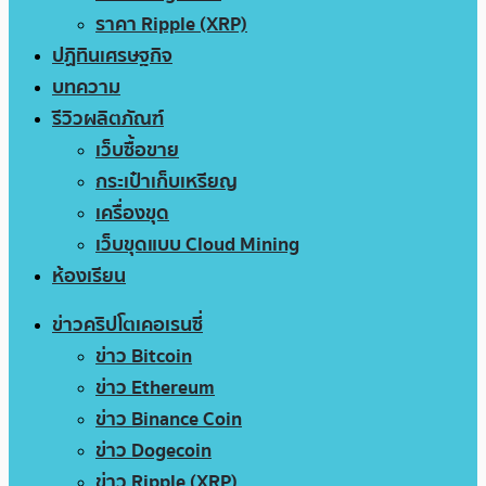
ราคา Ripple (XRP)
ปฏิทินเศรษฐกิจ
บทความ
รีวิวผลิตภัณฑ์
เว็บซื้อขาย
กระเป๋าเก็บเหรียญ
เครื่องขุด
เว็บขุดแบบ Cloud Mining
ห้องเรียน
ข่าวคริปโตเคอเรนซี่
ข่าว Bitcoin
ข่าว Ethereum
ข่าว Binance Coin
ข่าว Dogecoin
ข่าว Ripple (XRP)