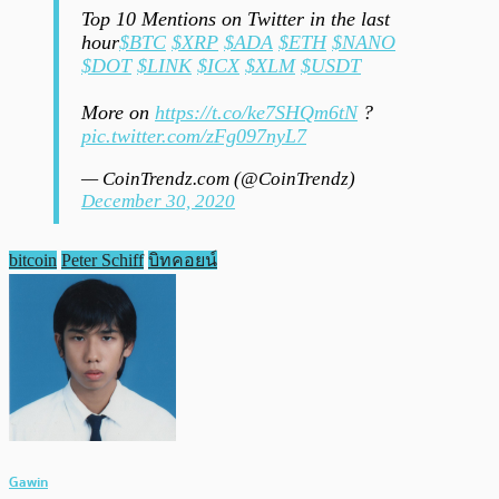
Top 10 Mentions on Twitter in the last
hour
$BTC
$XRP
$ADA
$ETH
$NANO
$DOT
$LINK
$ICX
$XLM
$USDT
More on
https://t.co/ke7SHQm6tN
?
pic.twitter.com/zFg097nyL7
— CoinTrendz.com (@CoinTrendz)
December 30, 2020
bitcoin
Peter Schiff
บิทคอยน์
Gawin