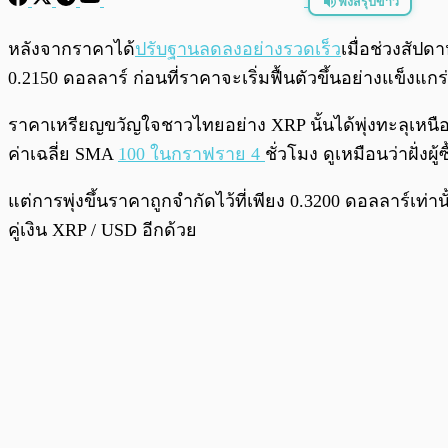
ฟังสรุปข่าว
พร้อมเล่น
หลังจากราคาได้
ปรับฐานลดลงอย่างรวดเร็ว
เมื่อช่วงสัปดา
0.2150 ดอลลาร์ ก่อนที่ราคาจะเริ่มฟื้นตัวขึ้นอย่างแข็งแกร
ราคาเหรียญขวัญใจชาวไทยอย่าง XRP นั้นได้พุ่งทะลุเหนือ
ค่าเฉลี่ย SMA
100 ในกราฟราย 4
ชั่วโมง ดูเหมือนว่าฝั่ง
แต่การพุ่งขึ้นราคาถูกจำกัดไว้ที่เพียง 0.3200 ดอลลาร์เท่
คู่เงิน XRP / USD อีกด้วย