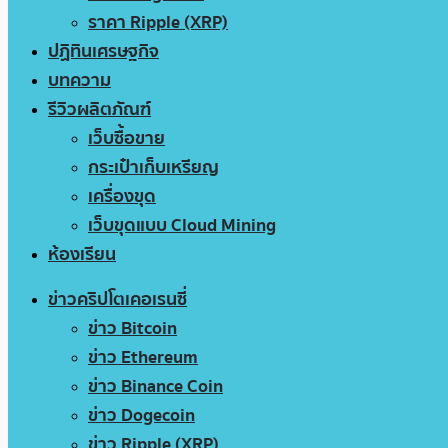
ราคา Ripple (XRP)
ปฏิทินเศรษฐกิจ
บทความ
รีวิวผลิตภัณฑ์
เว็บซื้อขาย
กระเป๋าเก็บเหรียญ
เครื่องขุด
เว็บขุดแบบ Cloud Mining
ห้องเรียน
ข่าวคริปโตเคอเรนซี่
ข่าว Bitcoin
ข่าว Ethereum
ข่าว Binance Coin
ข่าว Dogecoin
ข่าว Ripple (XRP)