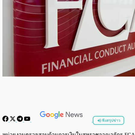
ฟังสรุปข่าว
พร้อมเล่น
หน่วยงานตรวจสอบด้านการเงินในสหราชอาณาจักร FCA (Fin