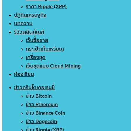
ราคา Ripple (XRP)
ปฏิทินเศรษฐกิจ
บทความ
รีวิวผลิตภัณฑ์
เว็บซื้อขาย
กระเป๋าเก็บเหรียญ
เครื่องขุด
เว็บขุดแบบ Cloud Mining
ห้องเรียน
ข่าวคริปโตเคอเรนซี่
ข่าว Bitcoin
ข่าว Ethereum
ข่าว Binance Coin
ข่าว Dogecoin
ข่าว Ripple (XRP)