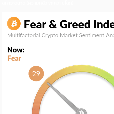
สภาวะตลาด (ความกลัว vs ความโลภ)