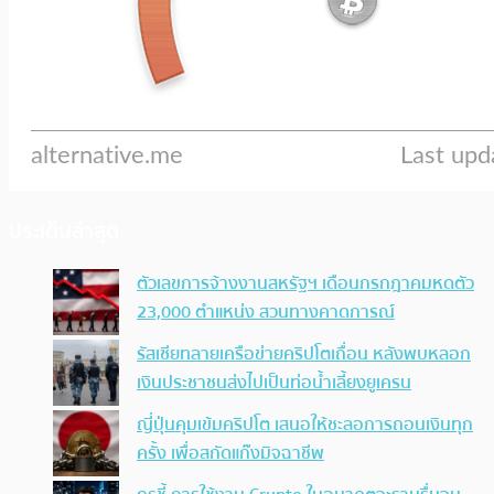
ประเด็นล่าสุด
ตัวเลขการจ้างงานสหรัฐฯ เดือนกรกฎาคมหดตัว
23,000 ตำแหน่ง สวนทางคาดการณ์
รัสเซียทลายเครือข่ายคริปโตเถื่อน หลังพบหลอก
เงินประชาชนส่งไปเป็นท่อน้ำเลี้ยงยูเครน
ญี่ปุ่นคุมเข้มคริปโต เสนอให้ชะลอการถอนเงินทุก
ครั้ง เพื่อสกัดแก๊งมิจฉาชีพ