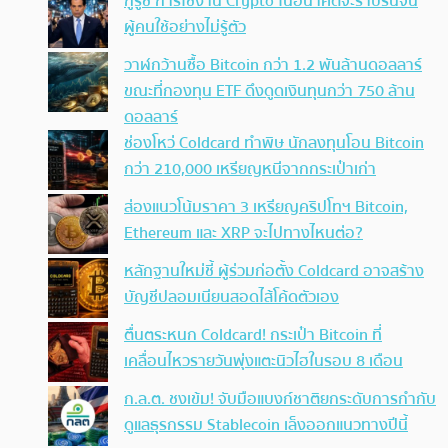
กูรูชี้ การใช้งาน Crypto ในอนาคตจะราบรื่นจน
ผู้คนใช้อย่างไม่รู้ตัว
วาฬกว้านซื้อ Bitcoin กว่า 1.2 พันล้านดอลลาร์
ขณะที่กองทุน ETF ดึงดูดเงินทุนกว่า 750 ล้าน
ดอลลาร์
ช่องโหว่ Coldcard ทำพิษ นักลงทุนโอน Bitcoin
กว่า 210,000 เหรียญหนีจากกระเป๋าเก่า
ส่องแนวโน้มราคา 3 เหรียญคริปโทฯ Bitcoin,
Ethereum และ XRP จะไปทางไหนต่อ?
หลักฐานใหม่ชี้ ผู้ร่วมก่อตั้ง Coldcard อาจสร้าง
บัญชีปลอมเนียนสอดไส้โค้ดตัวเอง
ตื่นตระหนก Coldcard! กระเป๋า Bitcoin ที่
เคลื่อนไหวรายวันพุ่งแตะนิวไฮในรอบ 8 เดือน
ก.ล.ต. ชงเข้ม! จับมือแบงก์ชาติยกระดับการกำกับ
ดูแลธุรกรรม Stablecoin เล็งออกแนวทางปีนี้