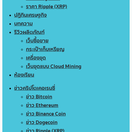
ราคา Ripple (XRP)
ปฏิทินเศรษฐกิจ
บทความ
รีวิวผลิตภัณฑ์
เว็บซื้อขาย
กระเป๋าเก็บเหรียญ
เครื่องขุด
เว็บขุดแบบ Cloud Mining
ห้องเรียน
ข่าวคริปโตเคอเรนซี่
ข่าว Bitcoin
ข่าว Ethereum
ข่าว Binance Coin
ข่าว Dogecoin
ข่าว Ripple (XRP)