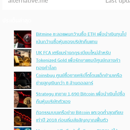
ประเด็นล่าสุด
Bitmine ชะลอแผนกว้านซื้อ ETH เพื่อนำเงินทุนไป
เน้นกว้านซื้อหุ้นของบริษัทคืนแทน
UK FCA เตรียมร่างกฎระเบียบใหม่สำหรับ
Tokenized Gold เพื่อรักษาแชมป์ศูนย์กลางค้า
ทองคำโลก
Coinsbuy ศูนย์ซื้อขายคริปโตโดนแฮ็กข้ามเครือ
ข่ายสูญเงินกว่า 8 ล้านดอลลาร์
Strategy เทขาย 1,690 Bitcoin เพื่อนำเงินไปซื้อ
คืนหุ้นบริษัทตัวเอง
กิจกรรมบนเครือข่าย Bitcoin แตะจุดต่ำสุดเทียบ
เท่าปี 2018 ก่อนเริ่มส่งสัญญาณฟื้นตัว