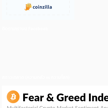
ติดตามเราบน Facebook
สภาวะตลาด (ความกลัว vs ความโลภ)