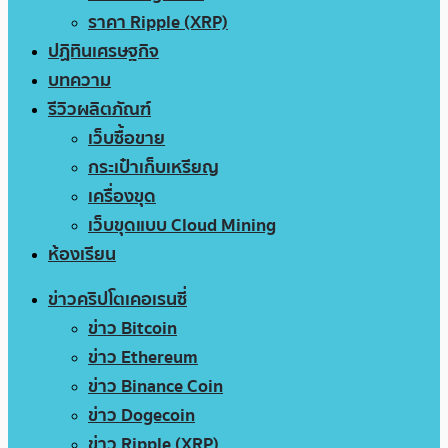
ราคา Ripple (XRP)
ปฏิทินเศรษฐกิจ
บทความ
รีวิวผลิตภัณฑ์
เว็บซื้อขาย
กระเป๋าเก็บเหรียญ
เครื่องขุด
เว็บขุดแบบ Cloud Mining
ห้องเรียน
ข่าวคริปโตเคอเรนซี่
ข่าว Bitcoin
ข่าว Ethereum
ข่าว Binance Coin
ข่าว Dogecoin
ข่าว Ripple (XRP)