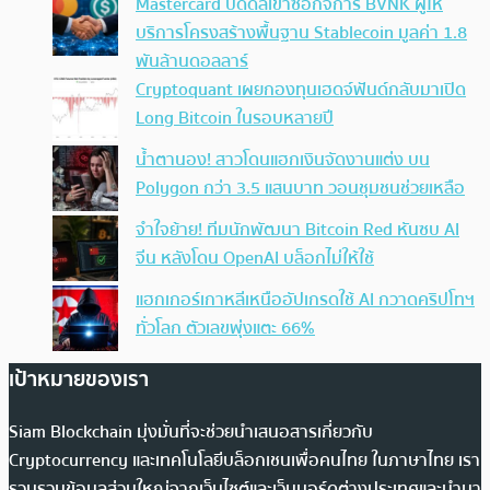
Mastercard ปิดดีลเข้าซื้อกิจการ BVNK ผู้ให้
บริการโครงสร้างพื้นฐาน Stablecoin มูลค่า 1.8
พันล้านดอลลาร์
Cryptoquant เผยกองทุนเฮดจ์ฟันด์กลับมาเปิด
Long Bitcoin ในรอบหลายปี
น้ำตานอง! สาวโดนแฮกเงินจัดงานแต่ง บน
Polygon กว่า 3.5 แสนบาท วอนชุมชนช่วยเหลือ
จำใจย้าย! ทีมนักพัฒนา Bitcoin Red หันซบ AI
จีน หลังโดน OpenAI บล็อกไม่ให้ใช้
แฮกเกอร์เกาหลีเหนืออัปเกรดใช้ AI กวาดคริปโทฯ
ทั่วโลก ตัวเลขพุ่งแตะ 66%
เป้าหมายของเรา
Siam Blockchain มุ่งมั่นที่จะช่วยนำเสนอสารเกี่ยวกับ
Cryptocurrency และเทคโนโลยีบล็อกเชนเพื่อคนไทย ในภาษาไทย เรา
รวบรวมข้อมูลส่วนใหญ่จากเว็บไซต์และเว็บบอร์ดต่างประเทศและนำมา