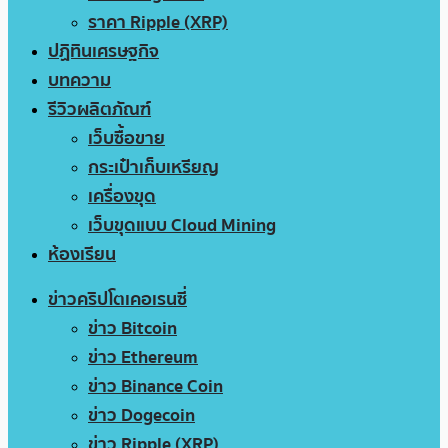
ราคา Ripple (XRP)
ปฏิทินเศรษฐกิจ
บทความ
รีวิวผลิตภัณฑ์
เว็บซื้อขาย
กระเป๋าเก็บเหรียญ
เครื่องขุด
เว็บขุดแบบ Cloud Mining
ห้องเรียน
ข่าวคริปโตเคอเรนซี่
ข่าว Bitcoin
ข่าว Ethereum
ข่าว Binance Coin
ข่าว Dogecoin
ข่าว Ripple (XRP)