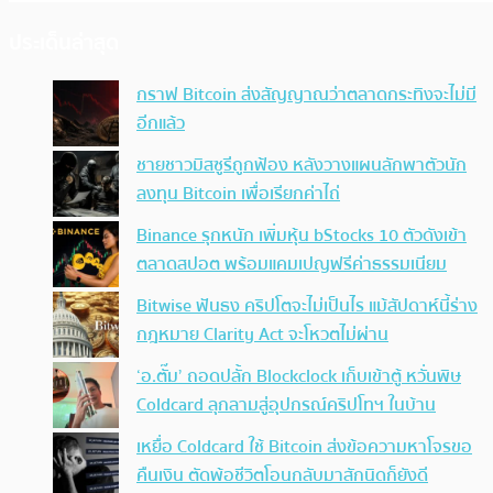
ประเด็นล่าสุด
กราฟ Bitcoin ส่งสัญญาณว่าตลาดกระทิงจะไม่มี
อีกแล้ว
ชายชาวมิสซูรีถูกฟ้อง หลังวางแผนลักพาตัวนัก
ลงทุน Bitcoin เพื่อเรียกค่าไถ่
Binance รุกหนัก เพิ่มหุ้น bStocks 10 ตัวดังเข้า
ตลาดสปอต พร้อมแคมเปญฟรีค่าธรรมเนียม
Bitwise ฟันธง คริปโตจะไม่เป็นไร แม้สัปดาห์นี้ร่าง
กฎหมาย Clarity Act จะโหวตไม่ผ่าน
‘อ.ตั๊ม’ ถอดปลั้ก Blockclock เก็บเข้าตู้ หวั่นพิษ
Coldcard ลุกลามสู่อุปกรณ์คริปโทฯ ในบ้าน
เหยื่อ Coldcard ใช้ Bitcoin ส่งข้อความหาโจรขอ
คืนเงิน ตัดพ้อชีวิตโอนกลับมาสักนิดก็ยังดี