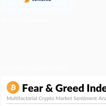
ติดตามเราบน Facebook
สภาวะตลาด (ความกลัว vs ความโลภ)