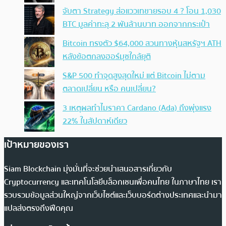
จับตา Strategy ส่อแววเทขายรอบ 4 ? โอน 1,030
BTC มูลค่าทะลุ 2 พันล้านบาท ออกจากกระเป๋า
Bitcoin ทรงตัว $64,000 สวนทางหุ้นสหรัฐฯ ATH
หลังข้อตกลงฮอร์มุซใกล้ยุติ
S&P 500 ทำจุดสูงสุดใหม่ แต่ Bitcoin ไม่ตาม
ตลาดเปลี่ยน หรือ คนเปลี่ยน?
3 เหตุผลทำไมราคา Cardano (Ada) ถึงพุ่งแรง
22% ในสัปดาห์เดียว
เป้าหมายของเรา
Siam Blockchain มุ่งมั่นที่จะช่วยนำเสนอสารเกี่ยวกับ
Cryptocurrency และเทคโนโลยีบล็อกเชนเพื่อคนไทย ในภาษาไทย เรา
รวบรวมข้อมูลส่วนใหญ่จากเว็บไซต์และเว็บบอร์ดต่างประเทศและนำมา
แปลส่งตรงถึงฟีดคุณ