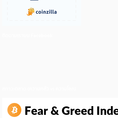
ติดตามเราบน Facebook
สภาวะตลาด (ความกลัว vs ความโลภ)