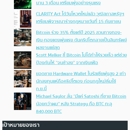
นาน 3 เดือน เตรียมพุ่งอย่างรุนแรง
CLARITY Act ได้วันโหวตใหม่แล้ว วุฒิสภาสหรัฐฯ
เตรียมพิจารณาร่างกฎหมายวันที่ 15 กันยายน
Bitcoin ร่วง 35% ตั้งแต่ปี 2025 สวนทางทอง-
เงิน-ทองแดงพุ่งแรง ดันคริปโตกลายเป็นสินทรัพย์
ผลงานแย่สุด
Scott Melker ชี้ Bitcoin ไม่ได้ทำให้รวยเร็ว แต่ช่วย
ป้องกันให้ “จนช้าลง” จากเงินเฟ้อ
ยอดขาย Hardware Wallet ในรัสเซียพุ่งสูง 2 เท่า
นักลงทุนแห่ถือคริปโตเอง ก่อนกฎใหม่เริ่มใช้
ก.ย.นี้
Michael Saylor ลั่น “มีแค่ Satoshi ที่ขาย Bitcoin
น้อยกว่าผม” หลัง Strategy ถือ BTC ทะลุ
840,000 BTC
เป้าหมายของเรา