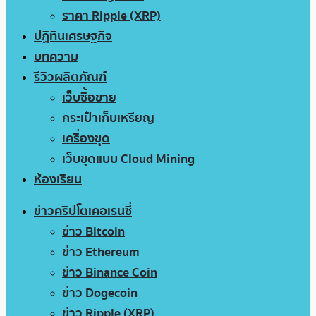
ราคา Ripple (XRP)
ปฏิทินเศรษฐกิจ
บทความ
รีวิวผลิตภัณฑ์
เว็บซื้อขาย
กระเป๋าเก็บเหรียญ
เครื่องขุด
เว็บขุดแบบ Cloud Mining
ห้องเรียน
ข่าวคริปโตเคอเรนซี่
ข่าว Bitcoin
ข่าว Ethereum
ข่าว Binance Coin
ข่าว Dogecoin
ข่าว Ripple (XRP)