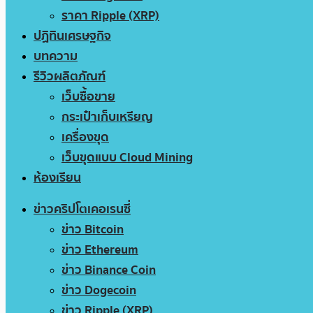
ราคา Ripple (XRP)
ปฏิทินเศรษฐกิจ
บทความ
รีวิวผลิตภัณฑ์
เว็บซื้อขาย
กระเป๋าเก็บเหรียญ
เครื่องขุด
เว็บขุดแบบ Cloud Mining
ห้องเรียน
ข่าวคริปโตเคอเรนซี่
ข่าว Bitcoin
ข่าว Ethereum
ข่าว Binance Coin
ข่าว Dogecoin
ข่าว Ripple (XRP)