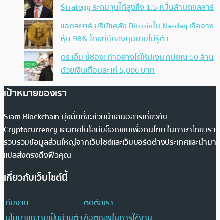
Strategy ระดมทุนได้สูงถึง 1.5 หมื่นล้านดอลลาร์
แฉกลยุทธ์ บริษัทคลัง Bitcoinใน Nasdaq เจือจาง
หุ้น 98% โดยที่นักลงทุนแทบไม่รู้ตัว
ดร.เอ็ม ชี้ช่อง! ทำอย่างไรให้มีเงินเกษียณ 50 ล้าน
ด้วยเงินเดือนละแค่ 5,000 บาท
เป้าหมายของเรา
Siam Blockchain มุ่งมั่นที่จะช่วยนำเสนอสารเกี่ยวกับ
Cryptocurrency และเทคโนโลยีบล็อกเชนเพื่อคนไทย ในภาษาไทย เรา
รวบรวมข้อมูลส่วนใหญ่จากเว็บไซต์และเว็บบอร์ดต่างประเทศและนำมา
แปลส่งตรงถึงฟีดคุณ
เกี่ยวกับเว็บไซต์นี้
ทีมงาน
ติดต่อเรา
นโยบายความเป็นส่วนตัว
ข้อตกลงในการใช้งาน