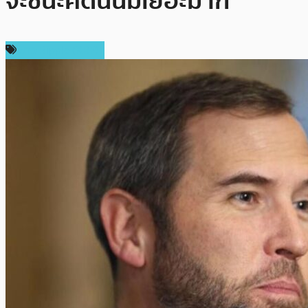
จะชนะคดีนั้นมีเยอะมาก
ข่าว Ripple (XRP)