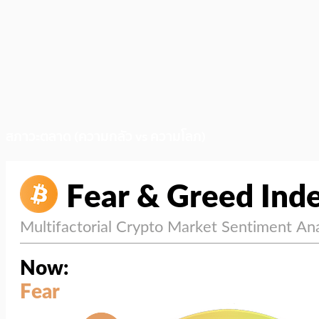
สภาวะตลาด (ความกลัว vs ความโลภ)