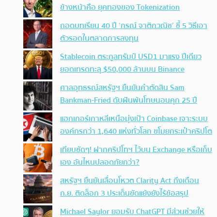
ข้างหน้าคือ ยุคทองของ Tokenization
ถอดบทเรียน 40 ปี ‘กรณ์ จาติกวณิช’ ชี้ 5 วิธีเอา
ตัวรอดในตลาดการลงทุน
Stablecoin ตระกูลทรัมป์ USD1 มาแรง ปีเดียว
ยอดเทรดทะลุ $50,000 ล้านบน Binance
ศาลอุทธรณ์สหรัฐฯ ยืนยันคำตัดสิน Sam
Bankman-Fried ดับฝันพ้นโทษนอนคุก 25 ปี
แฮกเกอร์เกาหลีเหนือมุ่งเป้า Coinbase เจาะระบบ
องค์กรกว่า 1,640 แห่งทั่วโลก ขโมยกระเป๋าคริปโต
เทียบชัดๆ! ฝากคริปโทฯ ไว้บน Exchange หรือเก็บ
เอง อันไหนปลอดภัยกว่า?
สหรัฐฯ ยืนยันเลื่อนโหวต Clarity Act ถึงเดือน
ก.ย. ติดล็อก 3 ประเด็นขัดแย้งยังไร้ข้อสรุป
Michael Saylor ยอมรับ ChatGPT มีส่วนช่วยให้