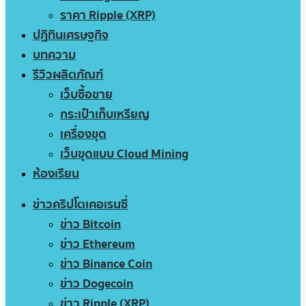
ราคา Ripple (XRP)
ปฏิทินเศรษฐกิจ
บทความ
รีวิวผลิตภัณฑ์
เว็บซื้อขาย
กระเป๋าเก็บเหรียญ
เครื่องขุด
เว็บขุดแบบ Cloud Mining
ห้องเรียน
ข่าวคริปโตเคอเรนซี่
ข่าว Bitcoin
ข่าว Ethereum
ข่าว Binance Coin
ข่าว Dogecoin
ข่าว Ripple (XRP)