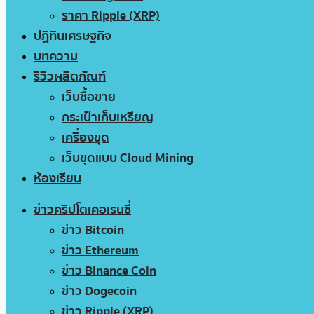
ราคา Ripple (XRP)
ปฏิทินเศรษฐกิจ
บทความ
รีวิวผลิตภัณฑ์
เว็บซื้อขาย
กระเป๋าเก็บเหรียญ
เครื่องขุด
เว็บขุดแบบ Cloud Mining
ห้องเรียน
ข่าวคริปโตเคอเรนซี่
ข่าว Bitcoin
ข่าว Ethereum
ข่าว Binance Coin
ข่าว Dogecoin
ข่าว Ripple (XRP)