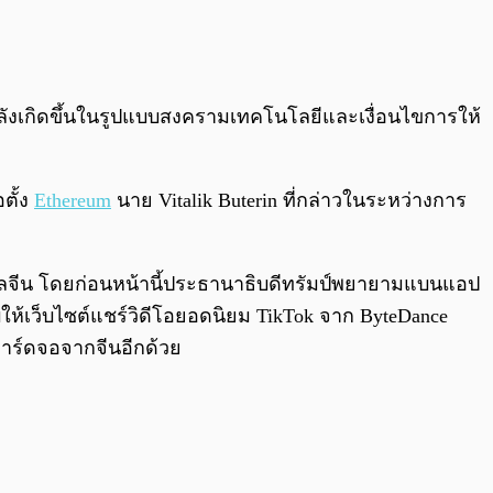
0:00
/
0:00
ำลังเกิดขึ้นในรูปแบบสงครามเทคโนโลยีและเงื่อนไขการให้
ตั้ง
Ethereum
นาย Vitalik Buterin ที่กล่าวในระหว่างการ
ัฐบาลจีน โดยก่อนหน้านี้ประธานาธิบดีทรัมป์พยายามแบนแอป
บให้เว็บไซต์แชร์วิดีโอยอดนิยม TikTok จาก ByteDance
าร์ดจอจากจีนอีกด้วย