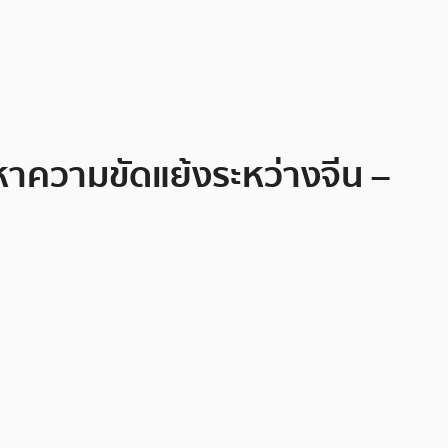
ญหาความขัดแย้งระหว่างจีน –