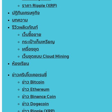
ราคา Ripple (XRP)
ปฏิทินเศรษฐกิจ
บทความ
รีวิวผลิตภัณฑ์
เว็บซื้อขาย
กระเป๋าเก็บเหรียญ
เครื่องขุด
เว็บขุดแบบ Cloud Mining
ห้องเรียน
ข่าวคริปโตเคอเรนซี่
ข่าว Bitcoin
ข่าว Ethereum
ข่าว Binance Coin
ข่าว Dogecoin
ข่าว Ripple (XRP)