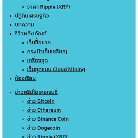
ราคา Ripple (XRP)
ปฏิทินเศรษฐกิจ
บทความ
รีวิวผลิตภัณฑ์
เว็บซื้อขาย
กระเป๋าเก็บเหรียญ
เครื่องขุด
เว็บขุดแบบ Cloud Mining
ห้องเรียน
ข่าวคริปโตเคอเรนซี่
ข่าว Bitcoin
ข่าว Ethereum
ข่าว Binance Coin
ข่าว Dogecoin
ข่าว Ripple (XRP)