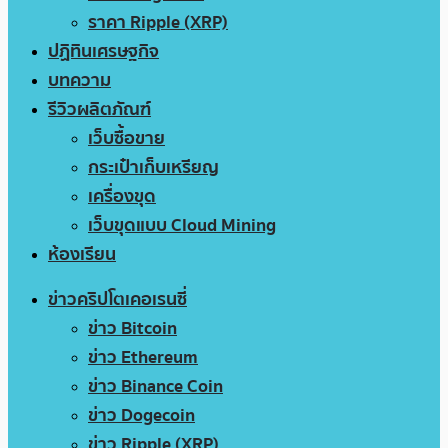
ราคา Ripple (XRP)
ปฏิทินเศรษฐกิจ
บทความ
รีวิวผลิตภัณฑ์
เว็บซื้อขาย
กระเป๋าเก็บเหรียญ
เครื่องขุด
เว็บขุดแบบ Cloud Mining
ห้องเรียน
ข่าวคริปโตเคอเรนซี่
ข่าว Bitcoin
ข่าว Ethereum
ข่าว Binance Coin
ข่าว Dogecoin
ข่าว Ripple (XRP)