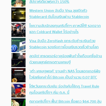
สัปดาห์เดียวพุ่งกว่า 150%
Western Union จับมือ Visa ลุยเปิดตัว
Stablecard ดันโอนเงินผ่าน Stablecoin
ไขความลับนักลงทุนคริปโทฯ เกาหลีใต้! รอดจาก
แฮก Coldcard Wallet ได้อย่างไร
Visa จับมือ ZeroHash ยกระดับชำระเงินด้วย
Stablecoin รองรับการโอนเงินรวดเร็วข้ามโลก
สุดจัด! เทรดเดอร์อายุน้อยฟันกำไรเกือบครึ่งล้าน
ด้วยกลยุทธ์เทรดตามเศรษฐี
‘เต๋า เศรษฐพงศ์’ งานเข้า NAS โดนแฮกเกอร์ฝัง
ไวรัสเรียกค่าไถ่ Bitcoin เป็นจำนวน 0.07 BTC
ไต้หวันยกระดับเข้ม จ่อบังคับใช้กฏ Travel Rule
คุมโอนคริปโทฯ เริ่ม ต.ค. นี้
ตลาดคริปโทฯ ฟื้น! Bitcoin ยื้อแถว $64,700 ลุ้น