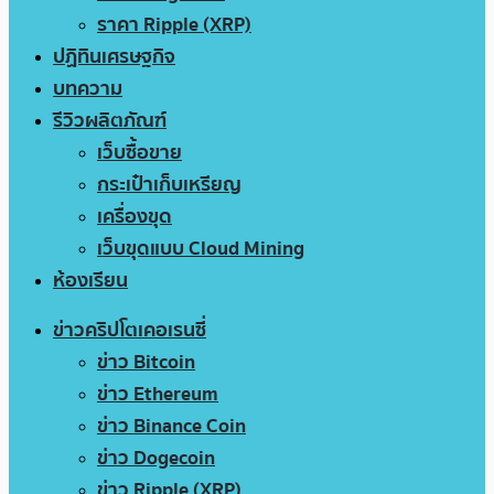
ราคา Ripple (XRP)
ปฏิทินเศรษฐกิจ
บทความ
รีวิวผลิตภัณฑ์
เว็บซื้อขาย
กระเป๋าเก็บเหรียญ
เครื่องขุด
เว็บขุดแบบ Cloud Mining
ห้องเรียน
ข่าวคริปโตเคอเรนซี่
ข่าว Bitcoin
ข่าว Ethereum
ข่าว Binance Coin
ข่าว Dogecoin
ข่าว Ripple (XRP)