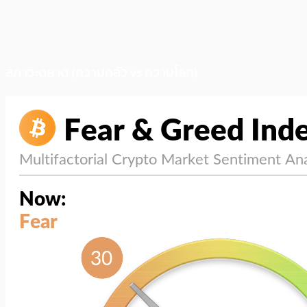
สภาวะตลาด (ความกลัว vs ความโลภ)