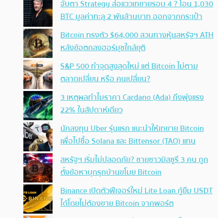
จับตา Strategy ส่อแววเทขายรอบ 4 ? โอน 1,030
BTC มูลค่าทะลุ 2 พันล้านบาท ออกจากกระเป๋า
Bitcoin ทรงตัว $64,000 สวนทางหุ้นสหรัฐฯ ATH
หลังข้อตกลงฮอร์มุซใกล้ยุติ
S&P 500 ทำจุดสูงสุดใหม่ แต่ Bitcoin ไม่ตาม
ตลาดเปลี่ยน หรือ คนเปลี่ยน?
3 เหตุผลทำไมราคา Cardano (Ada) ถึงพุ่งแรง
22% ในสัปดาห์เดียว
นักลงทุน Uber รุ่นแรก แนะนำให้เทขาย Bitcoin
เพื่อไปซื้อ Solana และ Bittensor (TAO) แทน
สหรัฐฯ เริ่มไม่ปลอดภัย? ชายชาวมิสซูรี 3 คน ถูก
ตั้งข้อหาบุกรุกบ้านขโมย Bitcoin
Binance เปิดตัวฟีเจอร์ใหม่ Lite Loan กู้ยืม USDT
ได้โดยไม่ต้องขาย Bitcoin จากพอร์ต