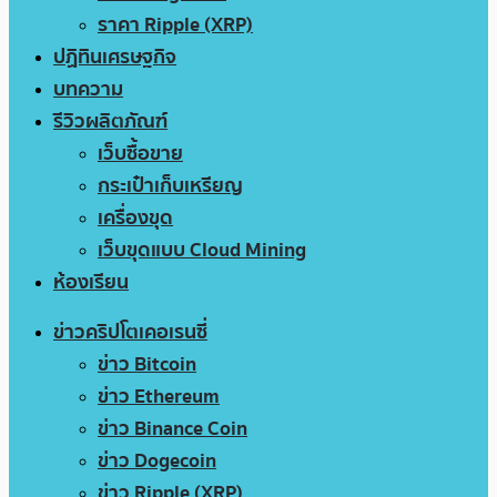
ราคา Ripple (XRP)
ปฏิทินเศรษฐกิจ
บทความ
รีวิวผลิตภัณฑ์
เว็บซื้อขาย
กระเป๋าเก็บเหรียญ
เครื่องขุด
เว็บขุดแบบ Cloud Mining
ห้องเรียน
ข่าวคริปโตเคอเรนซี่
ข่าว Bitcoin
ข่าว Ethereum
ข่าว Binance Coin
ข่าว Dogecoin
ข่าว Ripple (XRP)