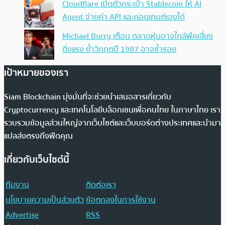
Cloudflare เปิดตัวกระเป๋า Stablecoin ให้ AI
Agent จ่ายค่า API และคอนเทนต์เองได้
Michael Burry เตือน ตลาดหุ้นอาจใกล้พีคเสี่ยง
ดิ่งแรง ย้ำวิกฤตปี 1987 อาจซ้ำรอย
เป้าหมายของเรา
Siam Blockchain มุ่งมั่นที่จะช่วยนำเสนอสารเกี่ยวกับ
Cryptocurrency และเทคโนโลยีบล็อกเชนเพื่อคนไทย ในภาษาไทย เรา
รวบรวมข้อมูลส่วนใหญ่จากเว็บไซต์และเว็บบอร์ดต่างประเทศและนำมา
แปลส่งตรงถึงฟีดคุณ
เกี่ยวกับเว็บไซต์นี้
ทีมงาน
ติดต่อเรา
นโยบายความเป็นส่วนตัว
ข้อตกลงในการใช้งาน
Advertise
RSS