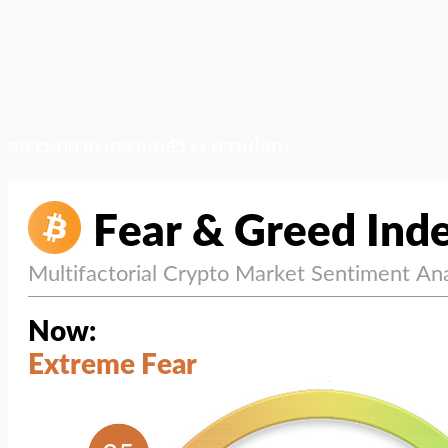
สภาวะตลาด (ความกลัว vs ความโลภ)